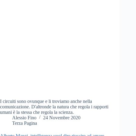
I circuiti sono ovunque e li troviamo anche nella
comunicazione. D'altronde la natura che regola i rapporti
umani è la stessa che regola la scienza.
Alessio Fino
24 Novembre 2020
Terza Pagina
Alberto Manzi, intelligenza vuol dire riuscire ad amare.