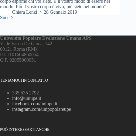
corpo esprime chi voi siete. È il vostro modo di essere nel
mondo. Più il vostro corpo è vivo, più siete nel mondo"
Chiara Lenzi
28 Gennaio 2019
Succ
Università Popolare Evoluzione Umana APS
Viale Vasco De Gama, 142
00121 Roma (RM)
P.I. IT01604860054
C.F. 92055900051
TENIAMOCI IN CONTATTO
335 535 2792
info@uniupe.it
facebook.com/uniupe.it
instagram.com/unipopolareupe
PUÒ INTERESSARTI ANCHE