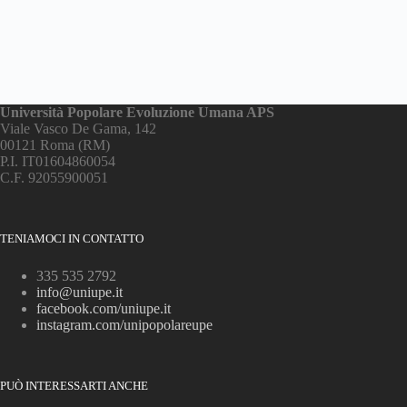
Diventa Docente CUI
Università Popolare Evoluzione Umana APS
Viale Vasco De Gama, 142
00121 Roma (RM)
P.I. IT01604860054
C.F. 92055900051
TENIAMOCI IN CONTATTO
335 535 2792
info@uniupe.it
facebook.com/uniupe.it
instagram.com/unipopolareupe
PUÒ INTERESSARTI ANCHE