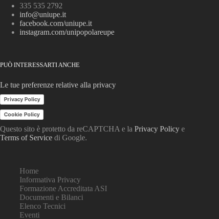
335 535 2792
info@uniupe.it
facebook.com/uniupe.it
instagram.com/unipopolareupe
PUÒ INTERESSARTI ANCHE
Le tue preferenze relative alla privacy
Privacy Policy
Cookie Policy
Questo sito è protetto da reCAPTCHA e la
Privacy Policy
e
Terms of Service
di Google.
Home
Informativa Privacy
Formazione Accreditata ASI
Documenti e Bilanci
Elenco Tecnici
Eventi