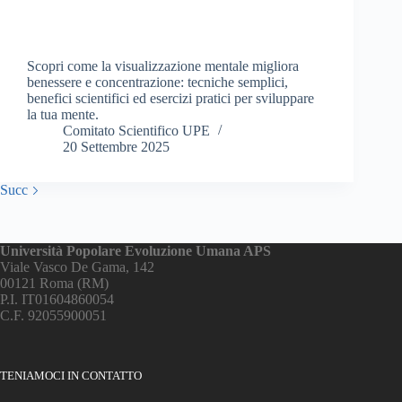
Scopri come la visualizzazione mentale migliora
benessere e concentrazione: tecniche semplici,
benefici scientifici ed esercizi pratici per sviluppare
la tua mente.
Comitato Scientifico UPE
20 Settembre 2025
Succ
Università Popolare Evoluzione Umana APS
Viale Vasco De Gama, 142
00121 Roma (RM)
P.I. IT01604860054
C.F. 92055900051
TENIAMOCI IN CONTATTO