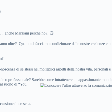
i.
ialli… anche Marziani perché no?! 😉
iamo oltre? Quanto ci facciamo condizionare dalle nostre credenze e no
ro?
scenza di se stessi nei molteplici aspetti della nostra vita, personali e 
nale o professionale? Sarebbe
come intrattenere un appassionante monol
” al suono di “You
ccasione di crescita.