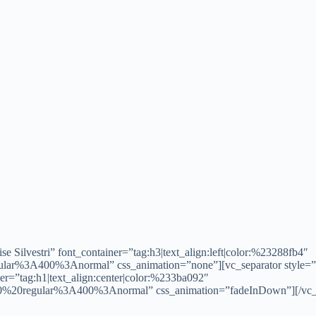
 Silvestri” font_container=”tag:h3|text_align:left|color:%23288fb4″
egular%3A400%3Anormal” css_animation=”none”][vc_separator style=
iner=”tag:h1|text_align:center|color:%233ba092″
400%20regular%3A400%3Anormal” css_animation=”fadeInDown”][/vc_