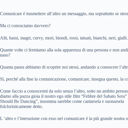
Comunicare è trasmettere all’altro un messaggio, ma soprattutto se stess
Ma ci conosciamo davvero?
Alti, bassi, magri, curvy, mori, biondi, rossi, tatuati, bianchi, neri, g
Quante volte ci fermiamo alla sola apparenza di una persona e non and
naso?
Quanta paura abbiamo di scoprire noi stessi, andando a conoscere l’alt
Sì, perché alla fine la comunicazione, comunicare, insegna questo, la cono
Come faccio a conoscermi da solo senza l’altro, sotto un ambito perso
diamo alla pazza gioia il nostro ego stile film “Febbre del Sabato Sera
Should Be Dancing”, insomma sarebbe come cantarsela e suonarsela
folcloristicamente detto.
L ‘altro e l’interazione con esso nel comunicare è la più grande nostra o