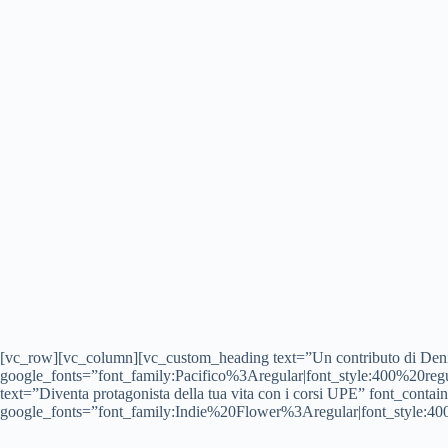
[vc_row][vc_column][vc_custom_heading text=”Un contributo di Denise
google_fonts=”font_family:Pacifico%3Aregular|font_style:400%20r
text=”Diventa protagonista della tua vita con i corsi UPE” font_conta
google_fonts=”font_family:Indie%20Flower%3Aregular|font_style: