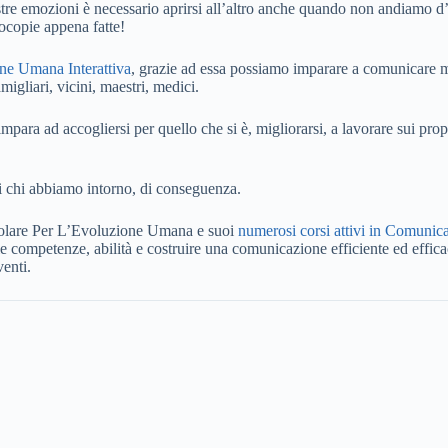
 nostre emozioni è necessario aprirsi all’altro anche quando non andia
otocopie appena fatte!
e Umana Interattiva
, grazie ad essa possiamo imparare a comunicare me
igliari, vicini, maestri, medici.
impara ad accogliersi per quello che si è, migliorarsi, a lavorare sui propr
di chi abbiamo intorno, di conseguenza.
opolare Per L’Evoluzione Umana e suoi
numerosi corsi attivi in Comunic
e competenze, abilità e costruire una comunicazione efficiente ed efficac
venti.