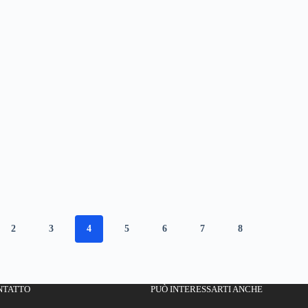
2
3
4
5
6
7
8
NTATTO
PUÒ INTERESSARTI ANCHE