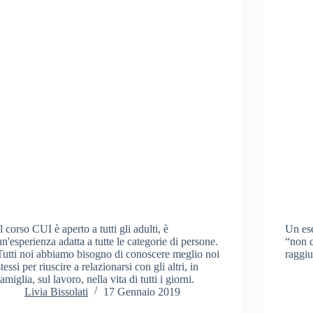
Il corso CUI è aperto a tutti gli adulti, è
Un es
un'esperienza adatta a tutte le categorie di persone.
“non c
Tutti noi abbiamo bisogno di conoscere meglio noi
raggiu
stessi per riuscire a relazionarsi con gli altri, in
famiglia, sul lavoro, nella vita di tutti i giorni.
Livia Bissolati
17 Gennaio 2019