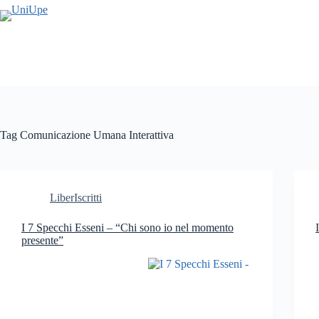
Salta
al
contenuto
Tag
Comunicazione Umana Interattiva
LiberIscritti
I 7 Specchi Esseni – “Chi sono io nel momento
presente”