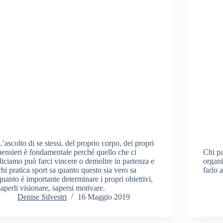
L’ascolto di se stessi, del proprio corpo, dei propri
pensieri è fondamentale perché quello che ci
Chi pa
diciamo può farci vincere o demolire in partenza e
organi
chi pratica sport sa quanto questo sia vero sa
farlo 
quanto è importante determinare i propri obiettivi,
saperli visionare, sapersi motivare.
Denise Silvestri
16 Maggio 2019