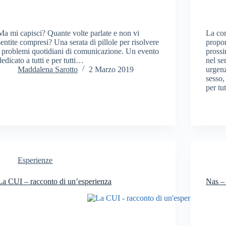
Ma mi capisci? Quante volte parlate e non vi
La com
sentite compresi? Una serata di pillole per risolvere
propo
i problemi quotidiani di comunicazione. Un evento
pross
dedicato a tutti e per tutti…
nel se
Maddalena Sarotto
2 Marzo 2019
urgenz
sesso,
per tut
Esperienze
La CUI – racconto di un’esperienza
Nas – 