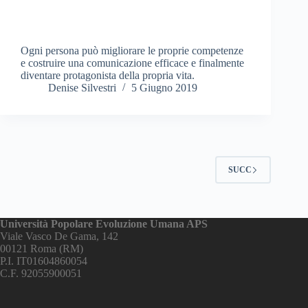
Ogni persona può migliorare le proprie competenze
e costruire una comunicazione efficace e finalmente
diventare protagonista della propria vita.
Denise Silvestri
5 Giugno 2019
SUCC
Università Popolare Evoluzione Umana APS
Viale Vasco De Gama, 142
00121 Roma (RM)
P.I. IT01604860054
C.F. 92055900051