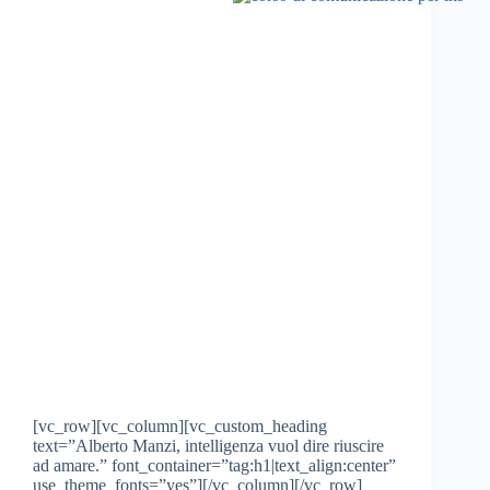
[vc_row][vc_column][vc_custom_heading
text=”Alberto Manzi, intelligenza vuol dire riuscire
ad amare.” font_container=”tag:h1|text_align:center”
use_theme_fonts=”yes”][/vc_column][/vc_row]