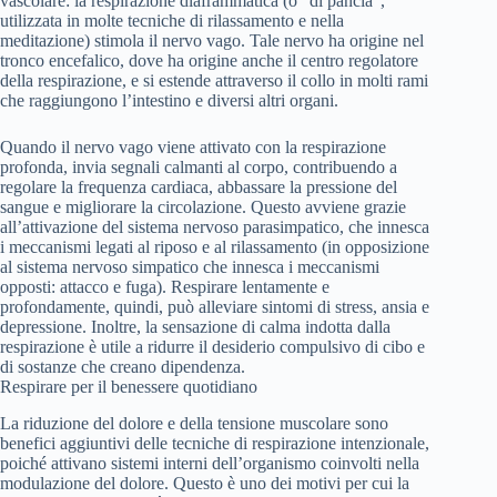
vascolare: la respirazione diaframmatica (o “di pancia”,
utilizzata in molte tecniche di rilassamento e nella
meditazione) stimola il nervo vago. Tale nervo ha origine nel
tronco encefalico, dove ha origine anche il centro regolatore
della respirazione, e si estende attraverso il collo in molti rami
che raggiungono l’intestino e diversi altri organi.
Quando il nervo vago viene attivato con la respirazione
profonda, invia segnali calmanti al corpo, contribuendo a
regolare la frequenza cardiaca, abbassare la pressione del
sangue e migliorare la circolazione. Questo avviene grazie
all’attivazione del sistema nervoso parasimpatico, che innesca
i meccanismi legati al riposo e al rilassamento (in opposizione
al sistema nervoso simpatico che innesca i meccanismi
opposti: attacco e fuga). Respirare lentamente e
profondamente, quindi, può alleviare sintomi di stress, ansia e
depressione. Inoltre, la sensazione di calma indotta dalla
respirazione è utile a ridurre il desiderio compulsivo di cibo e
di sostanze che creano dipendenza.
Respirare per il benessere quotidiano
La riduzione del dolore e della tensione muscolare sono
benefici aggiuntivi delle tecniche di respirazione intenzionale,
poiché attivano sistemi interni dell’organismo coinvolti nella
modulazione del dolore. Questo è uno dei motivi per cui la