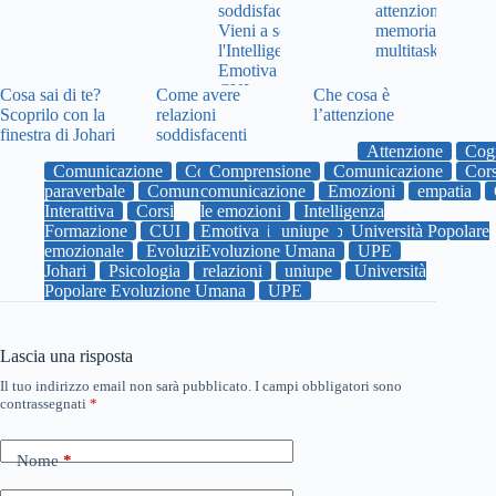
Cosa sai di te?
Come avere
Che cosa è
Scoprilo con la
relazioni
l’attenzione
finestra di Johari
soddisfacenti
Attenzione
Cog
Comunicazione
Comunicazione
Comprensione
Comunicazione
Cor
paraverbale
Comunicazione Umana
comunicazione
Emozioni
empatia
Interattiva
Corsi
le emozioni
Intelligenza
Formazione
CUI
Emotiva
Emozioni
uniupe
Equilibrio
Università Popolare
emozionale
Evoluzione
Evoluzione Umana
finestra di
UPE
Johari
Psicologia
relazioni
uniupe
Università
Popolare Evoluzione Umana
UPE
Lascia una risposta
Il tuo indirizzo email non sarà pubblicato.
I campi obbligatori sono
contrassegnati
*
Nome
*