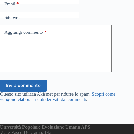
Email
*
Sito web
Aggiungi commento
*
Invia commento
Questo sito utilizza Akismet per ridurre lo spam.
Scopri come
vengono elaborati i dati derivati dai commenti
.
Università Popolare Evoluzione Umana APS
Viale Vasco De Gama, 142