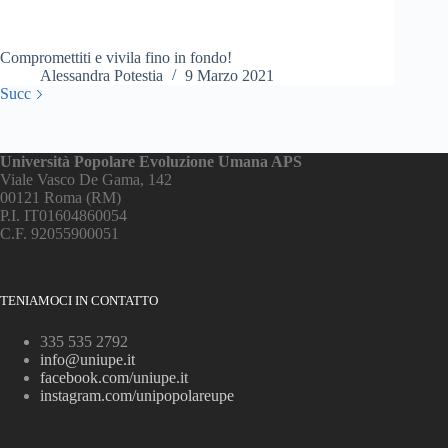
Compromettiti e vivila fino in fondo!
Alessandra Potestia
9 Marzo 2021
Succ
Università Popolare Evoluzione Umana APS
Viale Vasco De Gama, 142
00121 Roma (RM)
P.I. IT01604860054
C.F. 92055900051
TENIAMOCI IN CONTATTO
335 535 2792
info@uniupe.it
facebook.com/uniupe.it
instagram.com/unipopolareupe