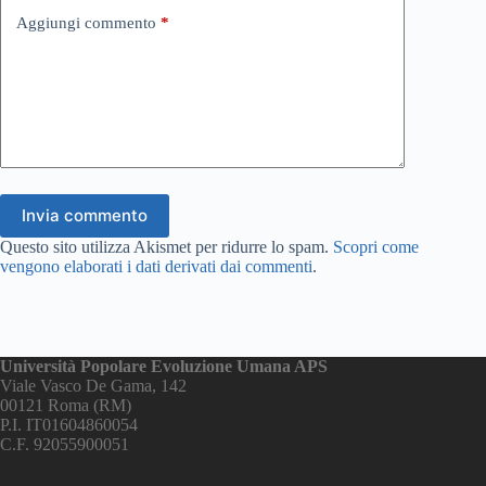
Aggiungi commento
*
Invia commento
Questo sito utilizza Akismet per ridurre lo spam.
Scopri come
vengono elaborati i dati derivati dai commenti
.
Università Popolare Evoluzione Umana APS
Viale Vasco De Gama, 142
00121 Roma (RM)
P.I. IT01604860054
C.F. 92055900051