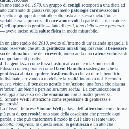
cardiovascolare
In uno studio del
1978
, un gruppo di
conigli
sottoposti a una dieta ad
alto contenuto di grassi sviluppò meno
patologie cardiovascolari
rispetto al gruppo di controllo sottoposto alla stessa dieta: l’unica
variabile era la presenza di
cure amorevoli
da parte della ricercatrice.
Quell’
approccio gentile
— fatto di
gesti
,
tono della voce
e
presenza
— aveva inciso sulla
salute fisica
in modo misurabile.
In un altro studio del
2018
, svolto all’interno di un’azienda spagnola, è
stato osservato che atti di
gentilezza mirati
miglioravano il
benessere
sia dei
donatori
che dei
riceventi
, innescando una
catena virtuosa
di
comportamenti positivi.
4. La gentilezza come forza trasformativa nelle relazioni sociali
Filosofi contemporanei come
David Hamilton
sostengono che la
gentilezza
abbia un
potere trasformativo
che va oltre il beneficio
individuale, arrivando a modellare la
realtà
intorno a noi. Secondo
questa visione, il
pensiero gentile
è un’
azione
: una forza che plasma
relazioni
,
ambienti
e persino
strutture sociali
. La comunicazione si
sviluppa attraverso ciò che
emaniamo
con la nostra presenza.
5. Simone Weil: l'attenzione come espressione di gentilezza e
generosità
La filosofa francese
Simone Weil
parlava dell’
attenzione
come forma
più pura di
generosità
: uno stato della
coscienza
che precede ogni
parola, e che può trasformare il modo in cui l’altro si sente
visto
,
accolto
,
compreso
. In questo senso, la
gentilezza
è un atto che