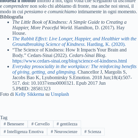
modella il mondo
intorno a noi, ogni volta che scegliamo di
ascoltare
e
comprendere
non solo chi abbiamo di fronte, ma anche noi stessi, il
modo in cui
pensiamo
e
comunichiamo
intimamente in ogni momento.
Bibliografia
The Little Book of Kindness: A Simple Guide to Creating a
Happier, More Peaceful World
. Hamilton, D. (2017). Hay
House.
The Rabbit Effect: Live Longer, Happier, and Healthier with the
Groundbreaking Science of Kindness
. Harding, K. (2020).
“The Science of Kindness: How It Impacts Your Brain and
Body.” Cedars-Sinai (2022).
Cedars-Sinai Blog
.
https://www.cedars-sinai.org/blog/science-of-kindness.html
Everyday prosociality in the workplace: The reinforcing benefits
of giving, getting, and glimpsing.
Chancellor J, Margolis S,
Jacobs Bao K, Lyubomirsky S.Emotion. 2018 Jun;18(4):507-
517. doi: 10.1037/emo0000321. Epub 2017 Jun
5.PMID: 28581323
Foto di
Kelly Sikkema
su
Unsplash
Tag
#
Benessere
#
Cervello
#
gentilezza
#
Intelligenza Emotiva
#
Neuroscienze
#
Scienza