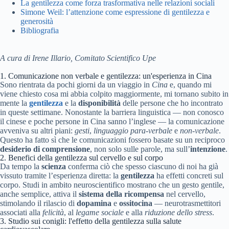
La gentilezza come forza trasformativa nelle relazioni sociali
Simone Weil: l’attenzione come espressione di gentilezza e
generosità
Bibliografia
A cura di Irene Illario, Comitato Scientifico Upe
1. Comunicazione non verbale e gentilezza: un'esperienza in Cina
Sono rientrata da pochi giorni da un viaggio in
Cina
e, quando mi
viene chiesto cosa mi abbia colpito maggiormente, mi tornano subito in
mente la
gentilezza
e la
disponibilità
delle persone che ho incontrato
in queste settimane. Nonostante la barriera linguistica — non conosco
il cinese e poche persone in Cina sanno l’inglese — la comunicazione
avveniva su altri piani:
gesti
,
linguaggio para-verbale
e
non-verbale
.
Questo ha fatto sì che le comunicazioni fossero basate su un reciproco
desiderio di comprensione
, non solo sulle parole, ma sull’
intenzione
.
2. Benefici della gentilezza sul cervello e sul corpo
Da tempo la
scienza
conferma ciò che spesso ciascuno di noi ha già
vissuto tramite l’esperienza diretta: la
gentilezza
ha effetti concreti sul
corpo. Studi in ambito neuroscientifico mostrano che un gesto gentile,
anche semplice, attiva il
sistema della ricompensa
nel cervello,
stimolando il rilascio di
dopamina
e
ossitocina
— neurotrasmettitori
associati alla
felicità
, al
legame sociale
e alla
riduzione dello stress
.
3. Studio sui conigli: l'effetto della gentilezza sulla salute