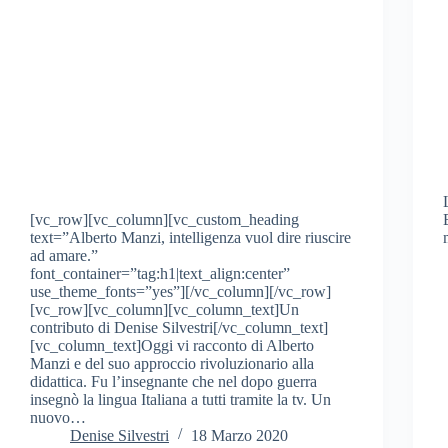
[vc_row][vc_column][vc_custom_heading
text=”Alberto Manzi, intelligenza vuol dire riuscire
ad amare.”
font_container=”tag:h1|text_align:center”
use_theme_fonts=”yes”][/vc_column][/vc_row]
[vc_row][vc_column][vc_column_text]Un
contributo di Denise Silvestri[/vc_column_text]
[vc_column_text]Oggi vi racconto di Alberto
Manzi e del suo approccio rivoluzionario alla
didattica. Fu l’insegnante che nel dopo guerra
insegnò la lingua Italiana a tutti tramite la tv. Un
nuovo…
Denise Silvestri
18 Marzo 2020