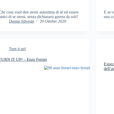
Che cosa vuol dire avere autostima di sé ed essere
E se o
amici di se stessi, senza dichiararsi guerra da soli?
una c
Denise Silvestri
29 Ottobre 2020
Turn it up!
TURN IT UP! – Enzo Ferrari
Expec
dell’a