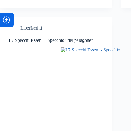
LiberIscritti
I 7 Specchi Esseni – Specchio “del paragone”