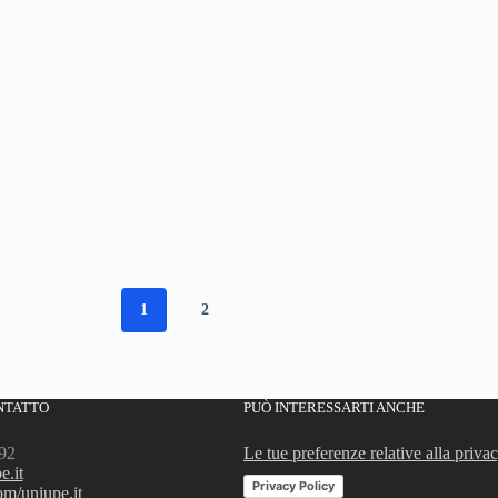
1
2
NTATTO
PUÒ INTERESSARTI ANCHE
92
Le tue preferenze relative alla priva
e.it
Privacy Policy
m/uniupe.it