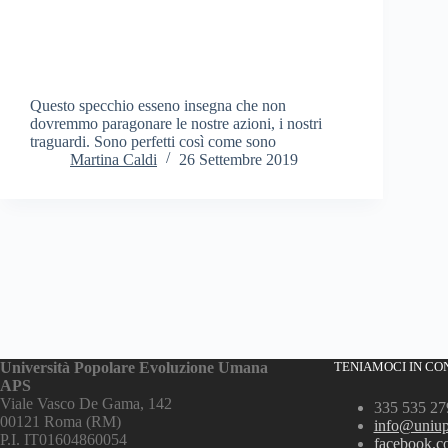
Questo specchio esseno insegna che non
dovremmo paragonare le nostre azioni, i nostri
traguardi. Sono perfetti così come sono
Martina Caldi
26 Settembre 2019
Università Popolare Evoluzione Umana
TENIAMOCI IN CO
APS
Viale Vasco De Gama, 142
335 535 27
00121 Roma (RM)
info@uniup
P.I. IT01604860054
facebook.co