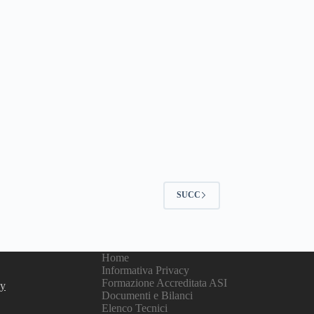
SUCC
Home
Informativa Privacy
Formazione Accreditata ASI
cy
Documenti e Bilanci
Elenco Tecnici