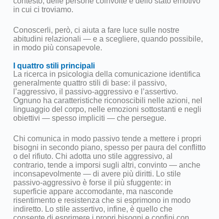
contesto, delle persone coinvolte e dello stato emotivo
in cui ci troviamo.
Conoscerli, però, ci aiuta a fare luce sulle nostre
abitudini relazionali — e a scegliere, quando possibile,
in modo più consapevole.
I quattro stili principali
La ricerca in psicologia della comunicazione identifica
generalmente quattro stili di base: il passivo,
l’aggressivo, il passivo-aggressivo e l’assertivo.
Ognuno ha caratteristiche riconoscibili nelle azioni, nel
linguaggio del corpo, nelle emozioni sottostanti e negli
obiettivi — spesso impliciti — che persegue.
Chi comunica in modo passivo tende a mettere i propri
bisogni in secondo piano, spesso per paura del conflitto
o del rifiuto. Chi adotta uno stile aggressivo, al
contrario, tende a imporsi sugli altri, convinto — anche
inconsapevolmente — di avere più diritti. Lo stile
passivo-aggressivo è forse il più sfuggente: in
superficie appare accomodante, ma nasconde
risentimento e resistenza che si esprimono in modo
indiretto. Lo stile assertivo, infine, è quello che
consente di esprimere i propri bisogni e confini con