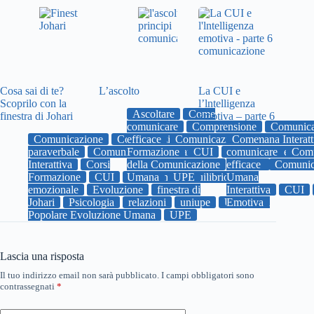
Cosa sai di te?
L’ascolto
La CUI e
Scoprilo con la
l’lntelligenza
Ascoltare
Come
finestra di Johari
emotiva – parte 6
comunicare
Comprensione
Comunica
Comunicazione
Comunicazione
efficace
Comunicazione Umana Interatt
Come
paraverbale
Comunicazione Umana
Formazione
CUI
comunicare
Emozioni
empati
Comu
Interattiva
Corsi
della Comunicazione
efficace
uniupe
Comunic
Univers
Formazione
CUI
Umana
Emozioni
UPE
Equilibrio
Umana
emozionale
Evoluzione
finestra di
Interattiva
CUI
Johari
Psicologia
relazioni
uniupe
Università
Emotiva
Popolare Evoluzione Umana
UPE
Lascia una risposta
Il tuo indirizzo email non sarà pubblicato.
I campi obbligatori sono
contrassegnati
*