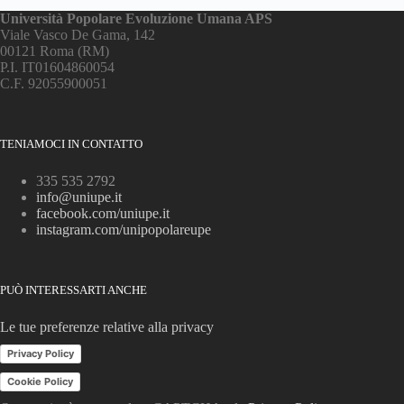
Università Popolare Evoluzione Umana APS
Viale Vasco De Gama, 142
00121 Roma (RM)
P.I. IT01604860054
C.F. 92055900051
TENIAMOCI IN CONTATTO
335 535 2792
info@uniupe.it
facebook.com/uniupe.it
instagram.com/unipopolareupe
PUÒ INTERESSARTI ANCHE
Le tue preferenze relative alla privacy
Privacy Policy
Cookie Policy