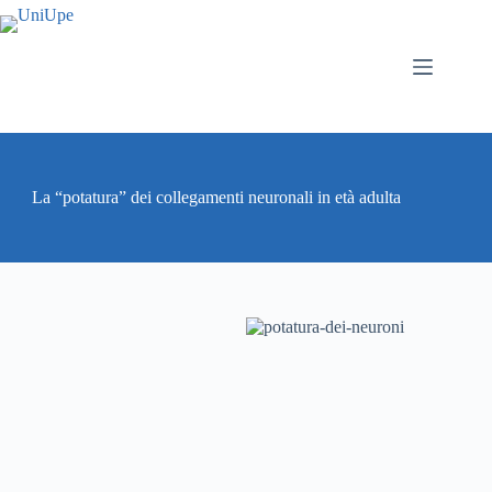
Salta
al
contenuto
La “potatura” dei collegamenti neuronali in età adulta