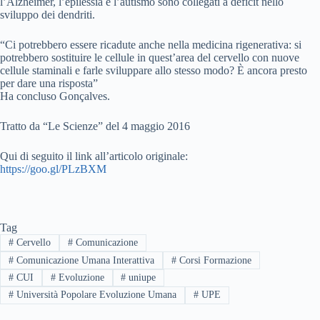
l’Alzheimer, l’epilessia e l’autismo sono collegati a deficit nello
sviluppo dei dendriti.
“Ci potrebbero essere ricadute anche nella medicina rigenerativa: si
potrebbero sostituire le cellule in quest’area del cervello con nuove
cellule staminali e farle sviluppare allo stesso modo? È ancora presto
per dare una risposta”
Ha concluso Gonçalves.
Tratto da “Le Scienze” del 4 maggio 2016
Qui di seguito il link all’articolo originale:
https://goo.gl/PLzBXM
Tag
#
Cervello
#
Comunicazione
#
Comunicazione Umana Interattiva
#
Corsi Formazione
#
CUI
#
Evoluzione
#
uniupe
#
Università Popolare Evoluzione Umana
#
UPE