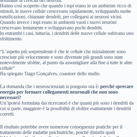
settimane la crescita dei neuroni.
Hanno così scoperto che quando i topi erano in un ambiente ricco di
stimoli, le nuove cellule crescevano rapidamente, sviluppando molte
ramificazioni, chiamate dendriti, per collegarsi ai neuroni vicini.
Quando invece i topi erano in ambienti vuoti i nuovi neuroni
crescevano lentamente e sviluppavano pochi dendriti.
In entrambi i casi, tuttavia, i dendriti delle nuove cellule subivano uno
sfoltimento.
“L’aspetto più sorprendente è che le cellule che inizialmente sono
cresciute più velocemente e sono diventate più grandi sono state
notevolmente sfoltite, al punto da assomigliare alla fine a tutte le altre
cellule”
Ha spiegato Tiago Gonçalves, coautore dello studio.
La domanda che i neuroscienziati si pongono ora è:
perché sprecare
energia per formare collegamenti neuronali che non sono
necessari?
Un’ipotesi formulata dai ricercatori è che quanti più sono i dendriti da
cui si parte, maggiore è la possibilità di sfoltire esattamente i dendriti
corretti.
Il risultato potrebbe avere numerose conseguenze pratiche per il
trattamento delle malattie psichiatriche, poiché disturbi quali