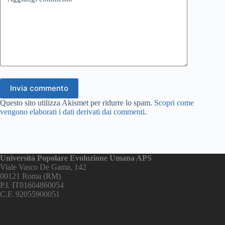
Invia commento
Questo sito utilizza Akismet per ridurre lo spam.
Scopri come
vengono elaborati i dati derivati dai commenti
.
Università Popolare Evoluzione Umana APS
Viale Vasco De Gama, 142
00121 Roma (RM)
P.I. IT01604860054
C.F. 92055900051