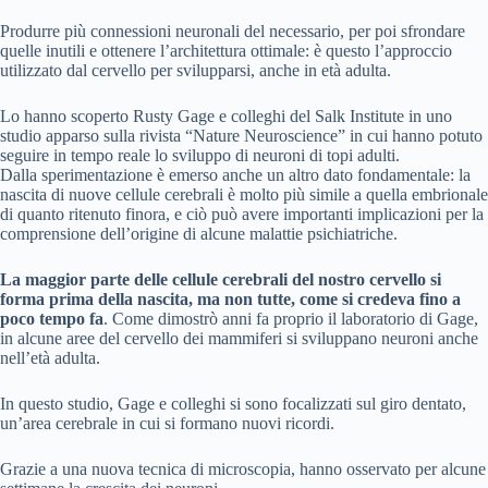
Produrre più connessioni neuronali del necessario, per poi sfrondare
quelle inutili e ottenere l’architettura ottimale: è questo l’approccio
utilizzato dal cervello per svilupparsi, anche in età adulta.
Lo hanno scoperto Rusty Gage e colleghi del Salk Institute in uno
studio apparso sulla rivista “Nature Neuroscience” in cui hanno potuto
seguire in tempo reale lo sviluppo di neuroni di topi adulti.
Dalla sperimentazione è emerso anche un altro dato fondamentale: la
nascita di nuove cellule cerebrali è molto più simile a quella embrionale
di quanto ritenuto finora, e ciò può avere importanti implicazioni per la
comprensione dell’origine di alcune malattie psichiatriche.
La maggior parte delle cellule cerebrali del nostro cervello si
forma prima della nascita, ma non tutte, come si credeva fino a
poco tempo fa
. Come dimostrò anni fa proprio il laboratorio di Gage,
in alcune aree del cervello dei mammiferi si sviluppano neuroni anche
nell’età adulta.
In questo studio, Gage e colleghi si sono focalizzati sul giro dentato,
un’area cerebrale in cui si formano nuovi ricordi.
Grazie a una nuova tecnica di microscopia, hanno osservato per alcune