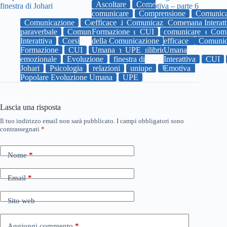
Ascoltare
Come
finestra di Johari
emotiva – parte 6
comunicare
Comprensione
Comunica
Comunicazione
Comunicazione
efficace
Comunicazione Umana Interatt
Come
paraverbale
Comunicazione Umana
Formazione
CUI
comunicare
Emozioni
empati
Comu
Interattiva
Corsi
della Comunicazione
efficace
uniupe
Comunic
Univers
Formazione
CUI
Umana
Emozioni
UPE
Equilibrio
Umana
emozionale
Evoluzione
finestra di
Interattiva
CUI
Johari
Psicologia
relazioni
uniupe
Università
Emotiva
Popolare Evoluzione Umana
UPE
Lascia una risposta
Il tuo indirizzo email non sarà pubblicato.
I campi obbligatori sono
contrassegnati
*
Nome
*
Email
*
Sito web
Aggiungi commento
*