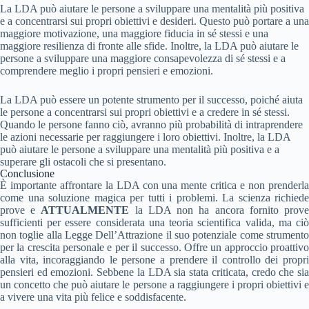
La LDA può aiutare le persone a sviluppare una mentalità più positiva
e a concentrarsi sui propri obiettivi e desideri. Questo può portare a una
maggiore motivazione, una maggiore fiducia in sé stessi e una
maggiore resilienza di fronte alle sfide. Inoltre, la LDA può aiutare le
persone a sviluppare una maggiore consapevolezza di sé stessi e a
comprendere meglio i propri pensieri e emozioni.
La LDA può essere un potente strumento per il successo, poiché aiuta
le persone a concentrarsi sui propri obiettivi e a credere in sé stessi.
Quando le persone fanno ciò, avranno più probabilità di intraprendere
le azioni necessarie per raggiungere i loro obiettivi. Inoltre, la LDA
può aiutare le persone a sviluppare una mentalità più positiva e a
superare gli ostacoli che si presentano.
Conclusione
È importante affrontare la LDA con una mente critica e non prenderla
come una soluzione magica per tutti i problemi. La scienza richiede
prove e
ATTUALMENTE
la LDA non ha ancora fornito prov
sufficienti per essere considerata una teoria scientifica valida, ma ciò
non toglie alla Legge Dell’Attrazione il suo potenziale come strumento
per la crescita personale e per il successo. Offre un approccio proattivo
alla vita, incoraggiando le persone a prendere il controllo dei propri
pensieri ed emozioni. Sebbene la LDA sia stata criticata, credo che sia
un concetto che può aiutare le persone a raggiungere i propri obiettivi e
a vivere una vita più felice e soddisfacente.