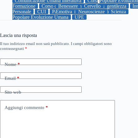
Comunicazione Umana Interattiva
Corsi
Popolare Evoluzio
Formazione
Corso comunicazione
Benessere
Cervello
Crescita
gentilezza
In
Personale
CUI
Paura
Emotiva
uniupe
Neuroscienze
Università
Scienza
Popolare Evoluzione Umana
UPE
Lascia una risposta
Il tuo indirizzo email non sarà pubblicato.
I campi obbligatori sono
contrassegnati
*
Nome
*
Email
*
Sito web
Aggiungi commento
*