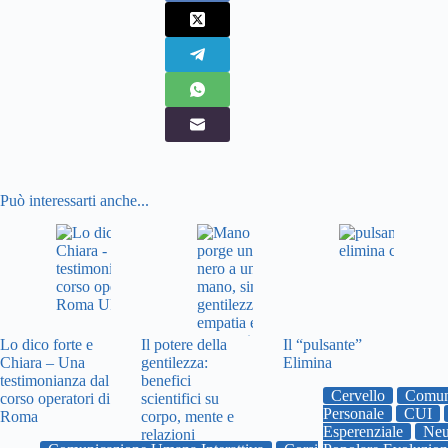
Può interessarti anche...
Lo dico forte e
Il potere della
Il “pulsante”
Chiara – Una
gentilezza:
Elimina
testimonianza dal
benefici
Cervello
Comuni
corso operatori di
scientifici su
Personale
CUI
Roma
corpo, mente e
Esperenziale
Neu
relazioni