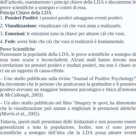
dell’articolo, esamineremo i principi chiave della LDA e discuteremo le
prove scientifiche a sostegno e contro di essa.
Principi Chiave della LDA
1.
Pensieri Positivi
: i pensieri positivi attraggono eventi positivi.
2.
Visualizzazione
: visualizzare ciò che vuoi aiuta a realizzarlo.
3.
Emozioni
: le emozioni sono la chiave per attrarre ciò che vuoi.
4.
Fede
: avere fede che ciò che vuoi si realizzerà è fondamentale.
Prove Scientifiche
Nonostante la popolarità della LDA, le prove scientifiche a sostegno di
essa sono scarse e inconcludenti. Alcuni studi hanno trovato una
correlazione tra pensieri positivi e risultati positivi, ma non è chiaro se
ci sia un rapporto di causa-effetto.
– Uno studio pubblicato sulla rivista “Journal of Positive Psychology”
ha riscontrato che le persone che praticavano la gratitudine e il pensiero
positivo avevano un maggiore benessere psicologico e fisico
(Emmons
& McCullough, 2003)
.
– Un altro studio pubblicato nel libro “
Imagery in sport
, ha dimostrat
che la visualizzazione può aiutare a migliorare le prestazioni atletiche
(Morris et al., 2005)
.
Tuttavia, questi studi presentano delle limitazioni e non possono essere
generalizzati a tutta la popolazione. Inoltre, non ci sono prove
scientifiche a sostegno dell’idea che la LDA possa attrarre eventi