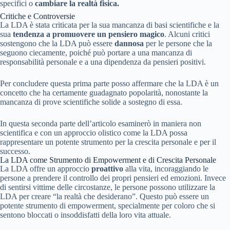
specifici o
cambiare la realtà fisica.
Critiche e Controversie
La LDA è stata criticata per la sua mancanza di basi scientifiche e la
sua
tendenza a promuovere un pensiero magico
. Alcuni critici
sostengono che la LDA può essere
dannosa
per le persone che la
seguono ciecamente, poiché può portare a una mancanza di
responsabilità personale e a una dipendenza da pensieri positivi.
Per concludere questa prima parte posso affermare che la LDA è un
concetto che ha certamente guadagnato popolarità, nonostante la
mancanza di prove scientifiche solide a sostegno di essa.
In questa seconda parte dell’articolo esaminerò in maniera non
scientifica e con un approccio olistico come la LDA possa
rappresentare un potente strumento per la crescita personale e per il
successo.
La LDA come Strumento di Empowerment e di Crescita Personale
La LDA offre un approccio
proattivo
alla vita, incoraggiando le
persone a prendere il controllo dei propri pensieri ed emozioni. Invece
di sentirsi vittime delle circostanze, le persone possono utilizzare la
LDA per creare “la realtà che desiderano”. Questo può essere un
potente strumento di empowerment, specialmente per coloro che si
sentono bloccati o insoddisfatti della loro vita attuale.