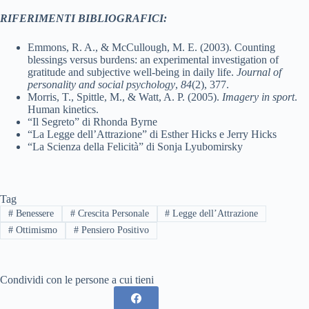
RIFERIMENTI BIBLIOGRAFICI:
Emmons, R. A., & McCullough, M. E. (2003). Counting
blessings versus burdens: an experimental investigation of
gratitude and subjective well-being in daily life.
Journal of
personality and social psychology
,
84
(2), 377.
Morris, T., Spittle, M., & Watt, A. P. (2005).
Imagery in sport
.
Human kinetics.
“Il Segreto” di Rhonda Byrne
“La Legge dell’Attrazione” di Esther Hicks e Jerry Hicks
“La Scienza della Felicità” di Sonja Lyubomirsky
Tag
#
Benessere
#
Crescita Personale
#
Legge dell’Attrazione
#
Ottimismo
#
Pensiero Positivo
Condividi con le persone a cui tieni