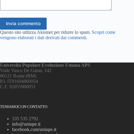
Invia commento
Questo sito utilizza Akismet per ridurre lo spam.
Scopri come
vengono elaborati i dati derivati dai commenti
.
Università Popolare Evoluzione Umana APS
Viale Vasco De Gama, 142
00121 Roma (RM)
P.I. IT01604860054
C.F. 92055900051
TENIAMOCI IN CONTATTO
335 535 2792
info@uniupe.it
facebook.com/uniupe.it