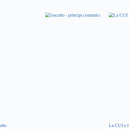
olto
La CUI e l’