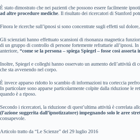
È stato dimostrato che nei pazienti che possono essere facilmente ipnoti
ad altre procedure mediche
. Il risultato dei ricercatori di Stanford 
Finora le ricerche sull’ipnosi si sono concentrate sugli effetti sul dolor
Gli scienziati hanno effettuato scansioni di risonanza magnetica funziona
di un gruppo di controllo di persone fortemente refrattarie all’ipnosi. In
anteriore,
“come se la persona – spiega Spiegel – fosse così assorta 
Inoltre, Spiegel e colleghi hanno osservato un aumento dell’attività di co
che sta avvenendo nel corpo.
È invece apparso ridotto lo scambio di informazioni tra corteccia prefront
In particolare sono apparse particolarmente colpite dalla riduzione le ret
quando è a riposo.
Secondo i ricercatori, la riduzione di quest’ultima attività è correlata a
(l’azione suggerita dall’ipnotizzatore) impegnando solo le aree str
consapevole.
Articolo tratto da “Le Scienze” del 29 luglio 2016