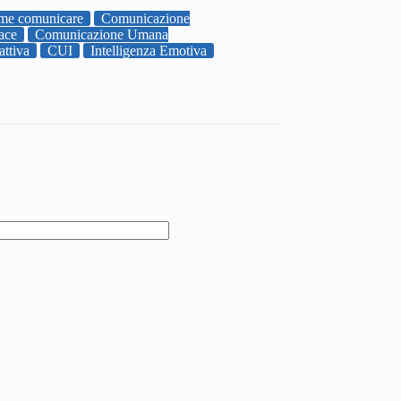
me comunicare
Comunicazione
cace
Comunicazione Umana
attiva
CUI
Intelligenza Emotiva