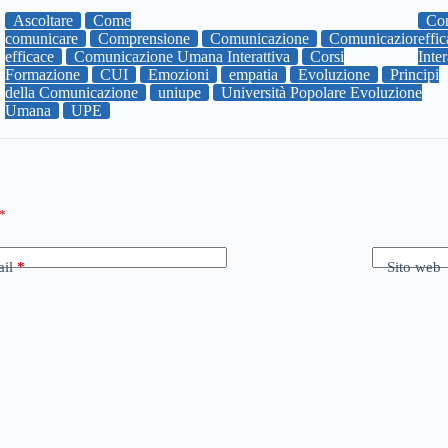
Ascoltare
Come
Co
comunicare
Comprensione
Comunicazione
Comunicazione
effi
efficace
Comunicazione Umana Interattiva
Corsi
Inter
Formazione
CUI
Emozioni
empatia
Evoluzione
Principi
della Comunicazione
uniupe
Università Popolare Evoluzione
Umana
UPE
*
il
*
Sito web