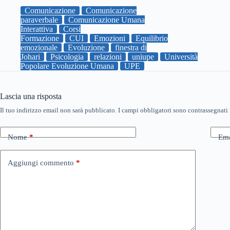
Comunicazione
Comunicazione
paraverbale
Comunicazione Umana
Interattiva
Corsi
Formazione
CUI
Emozioni
Equilibrio
emozionale
Evoluzione
finestra di
Johari
Psicologia
relazioni
uniupe
Università
Popolare Evoluzione Umana
UPE
Lascia una risposta
Il tuo indirizzo email non sarà pubblicato.
I campi obbligatori sono contrassegnati
Nome
*
Ema
Aggiungi commento
*