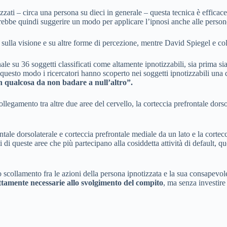
zzati – circa una persona su dieci in generale – questa tecnica è efficac
potrebbe quindi suggerire un modo per applicare l’ipnosi anche alle perso
e, sulla visione e su altre forme di percezione, mentre David Spiegel e col
le su 36 soggetti classificati come altamente ipnotizzabili, sia prima si
 questo modo i ricercatori hanno scoperto nei soggetti ipnotizzabili una d
in qualcosa da non badare a null’altro”.
llegamento tra altre due aree del cervello, la corteccia prefrontale dorso
ale dorsolaterale e corteccia prefrontale mediale da un lato e la cortecci
i di queste aree che più partecipano alla cosiddetta attività di default, q
llo scollamento fra le azioni della persona ipnotizzata e la sua consapevol
ettamente necessarie allo svolgimento del compito
, ma senza investire