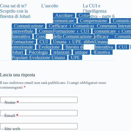
Cosa sai di te?
L’ascolto
La CUI e
Scoprilo con la
l’lntelligenza
Ascoltare
Come
finestra di Johari
emotiva – parte 6
comunicare
Comprensione
Comunica
Comunicazione
Comunicazione
efficace
Comunicazione Umana Interatt
Come
paraverbale
Comunicazione Umana
Formazione
CUI
comunicare
Emozioni
empati
Comu
Interattiva
Corsi
della Comunicazione
efficace
uniupe
Comunic
Univers
Formazione
CUI
Umana
Emozioni
UPE
Equilibrio
Umana
emozionale
Evoluzione
finestra di
Interattiva
CUI
Johari
Psicologia
relazioni
uniupe
Università
Emotiva
Popolare Evoluzione Umana
UPE
Lascia una risposta
Il tuo indirizzo email non sarà pubblicato.
I campi obbligatori sono
contrassegnati
*
Nome
*
Email
*
Sito web