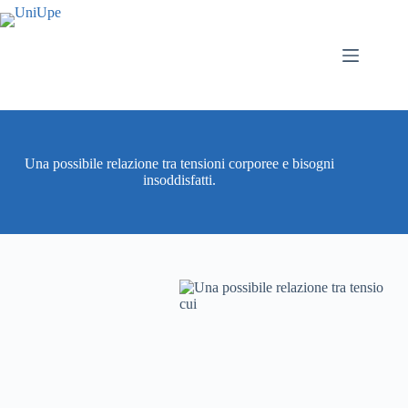
Salta
al
contenuto
Una possibile relazione tra tensioni corporee e bisogni
insoddisfatti.