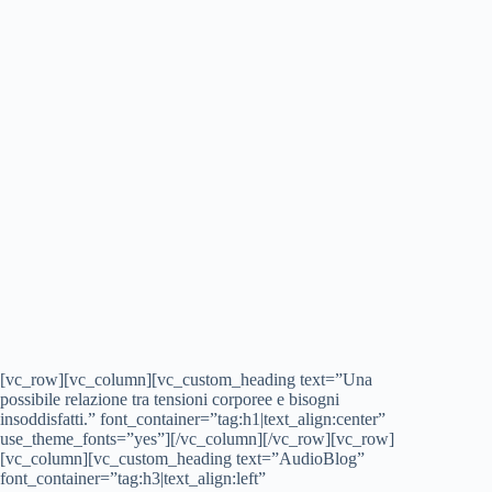
[vc_row][vc_column][vc_custom_heading text=”Una
possibile relazione tra tensioni corporee e bisogni
insoddisfatti.” font_container=”tag:h1|text_align:center”
use_theme_fonts=”yes”][/vc_column][/vc_row][vc_row]
[vc_column][vc_custom_heading text=”AudioBlog”
font_container=”tag:h3|text_align:left”