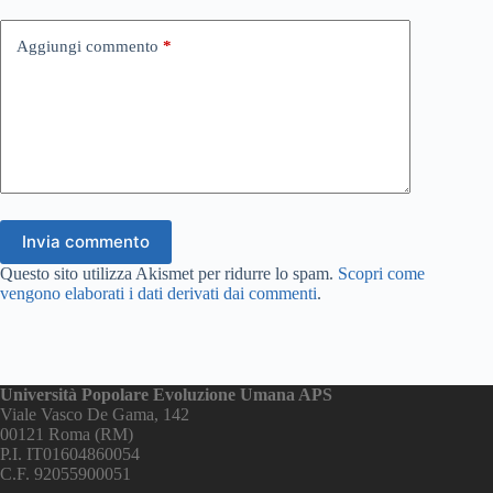
Aggiungi commento
*
Invia commento
Questo sito utilizza Akismet per ridurre lo spam.
Scopri come
vengono elaborati i dati derivati dai commenti
.
Università Popolare Evoluzione Umana APS
Viale Vasco De Gama, 142
00121 Roma (RM)
P.I. IT01604860054
C.F. 92055900051