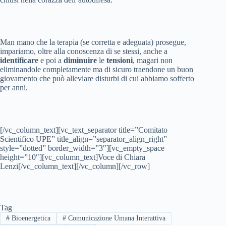
Man mano che la terapia (se corretta e adeguata) prosegue,
impariamo, oltre alla conoscenza di se stessi, anche a
identificare
e poi a
diminuire
le
tensioni
, magari non
eliminandole completamente ma di sicuro traendone un buon
giovamento che può alleviare disturbi di cui abbiamo sofferto
per anni.
[/vc_column_text][vc_text_separator title=”Comitato
Scientifico UPE” title_align=”separator_align_right”
style=”dotted” border_width=”3″][vc_empty_space
height=”10″][vc_column_text]Voce di Chiara
Lenzi[/vc_column_text][/vc_column][/vc_row]
Tag
#
Bioenergetica
#
Comunicazione Umana Interattiva