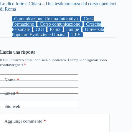
Lo dico forte e Chiara – Una testimonianza dal corso operatori
di Roma
Comunicazione Umana Interattiva
Corsi
Formazione
Corso comunicazione
Crescita
Personale
CUI
Paura
uniupe
Università
Popolare Evoluzione Umana
UPE
Lascia una risposta
Il tuo indirizzo email non sarà pubblicato.
I campi obbligatori sono
contrassegnati
*
Nome
*
Email
*
Sito web
Aggiungi commento
*