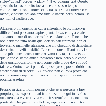
style=”dotted” border_width=”4″][vc_column_text]Questo
specchio lo trovo molto toccante e allo stesso tempo
confortante. Esso ci indica che qualsiasi sfida l’universo ci
mandi, è perché noi abbiamo tutte le risorse per superarla, se
no, non ci capiterebbe.
Attraverso il momento in cui si affrontano le più impervie
difficoltà noi possiamo capire quanta forza, energia e talenti
abbiamo dentro di noi per risalire e andare oltre. Fino a che
non abbiamo fatto nostri quei determinati strumenti non ci
troveremo mai nelle situazioni che ci richiedono di dimostrare
determinati livelli di abilità. L’oscura notte dell’anima… Le
sfide più difficili che ci mette davanti la vita, l’Universo, o
quelle che ci siamo attirati, possono essere percepite come
delle grandi occasioni, e non come delle prove dove si può
fallire… Quindi, se si parte da questo presupposto, dobbiamo
essere sicuri di riuscirci. L’Universo non ci invia prove che
non possiamo superare… Trovo questo specchio di una
potenza assoluta.
Proprio in questi giorni pensavo, che se si riuscisse a fare
proprio questo specchio, ad interiorizzarlo, ogni individuo
riuscirebbe a vivere la vita con più serenità e sull’onda della
positività. Bisognerebbe affidarsi, sapendo che la vita tende