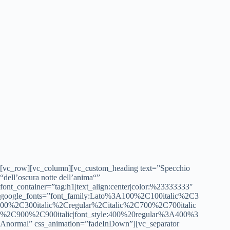
[vc_row][vc_column][vc_custom_heading text=”Specchio
“dell’oscura notte dell’anima“”
font_container=”tag:h1|text_align:center|color:%23333333″
google_fonts=”font_family:Lato%3A100%2C100italic%2C3
00%2C300italic%2Cregular%2Citalic%2C700%2C700italic
%2C900%2C900italic|font_style:400%20regular%3A400%3
Anormal” css_animation=”fadeInDown”][vc_separator