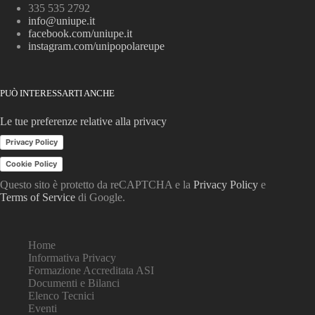
335 535 2792
info@uniupe.it
facebook.com/uniupe.it
instagram.com/unipopolareupe
PUÒ INTERESSARTI ANCHE
Le tue preferenze relative alla privacy
Privacy Policy
Cookie Policy
Questo sito è protetto da reCAPTCHA e la
Privacy Policy
e
Terms of Service
di Google.
Home
Informativa Privacy
Formazione Accreditata ASI
Documenti e Bilanci
Elenco Tecnici
Eventi