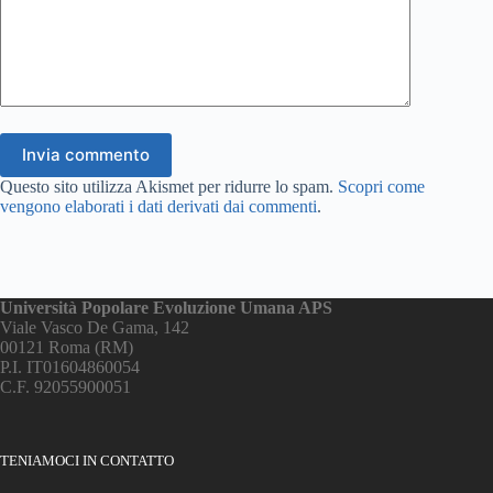
Invia commento
Questo sito utilizza Akismet per ridurre lo spam.
Scopri come
vengono elaborati i dati derivati dai commenti
.
Università Popolare Evoluzione Umana APS
Viale Vasco De Gama, 142
00121 Roma (RM)
P.I. IT01604860054
C.F. 92055900051
TENIAMOCI IN CONTATTO