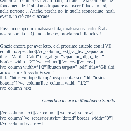
sempre all’equilibrio. Per affidarsi, la fiducia è la componente
fondamentale. Dobbiamo imparare ad avere fiducia in noi,
nelle persone… Anche, perché no, in quelle sconosciute, negli
eventi, in ciò che ci accade.
Possiamo superare qualsiasi sfida, qualsiasi ostacolo. È alla
nostra portata… Quindi almeno, proviamoci, fiduciosi!
Grazie ancora per aver letto, e al prossimo articolo con il VII
ed ultimo specchio![/vc_column_text][vc_text_separator
title=”Martina Caldi” title_align=”separator_align_right”
border_width=”2″][/vc_column][/vc_row][vc_row]
[vc_column width=”1/2″][button target=”_self” title=”Gli altri
articoli sui 7 Specchi Esseni”
link=”https://uniupe.it/blog/tag/specchi-esseni” id=”testo-
bottone”][/vc_column][vc_column width=”1/2″]
[vc_column_text]
Copertina a cura di Maddalena Sarotto
[/vc_column_text][/vc_column][/vc_row][vc_row]
[vc_column][vc_separator style=”dotted” border_width=”3″]
[/vc_column][/vc_row]