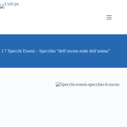
Salta
al
contenuto
I 7 Specchi Esseni – Specchio “dell’oscura notte dell’anima”