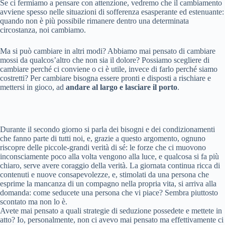
Se ci fermiamo a pensare con attenzione, vedremo che il cambiamento
avviene spesso nelle situazioni di sofferenza esasperante ed estenuante:
quando non è più possibile rimanere dentro una determinata
circostanza, noi cambiamo.
Ma si può cambiare in altri modi? Abbiamo mai pensato di cambiare
mossi da qualcos’altro che non sia il dolore? Possiamo scegliere di
cambiare perché ci conviene o ci è utile, invece di farlo perché siamo
costretti? Per cambiare bisogna essere pronti e disposti a rischiare e
mettersi in gioco, ad
andare al largo e lasciare il porto
.
Durante il secondo giorno si parla dei bisogni e dei condizionamenti
che fanno parte di tutti noi, e, grazie a questo argomento, ognuno
riscopre delle piccole-grandi verità di sé: le forze che ci muovono
inconsciamente poco alla volta vengono alla luce, e qualcosa si fa più
chiaro, serve avere coraggio della verità. La giornata continua ricca di
contenuti e nuove consapevolezze, e, stimolati da una persona che
esprime la mancanza di un compagno nella propria vita, si arriva alla
domanda: come seducete una persona che vi piace? Sembra piuttosto
scontato ma non lo è.
Avete mai pensato a quali strategie di seduzione possedete e mettete in
atto? Io, personalmente, non ci avevo mai pensato ma effettivamente ci