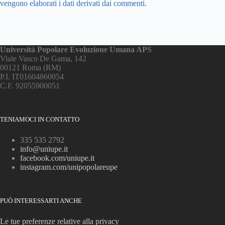
vengono elaborati i dati derivati dai commenti
.
Università Popolare Evoluzione Umana APS
Viale Vasco De Gama, 142
00121 Roma (RM)
P.I. IT01604860054
C.F. 92055900051
TENIAMOCI IN CONTATTO
335 535 2792
info@uniupe.it
facebook.com/uniupe.it
instagram.com/unipopolareupe
PUÒ INTERESSARTI ANCHE
Le tue preferenze relative alla privacy