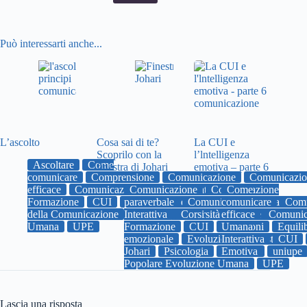
Può interessarti anche...
L’ascolto
Cosa sai di te?
La CUI e
Scoprilo con la
l’lntelligenza
Ascoltare
Come
finestra di Johari
emotiva – parte 6
comunicare
Comprensione
Comunicazione
Comunicazio
efficace
Comunicazione Umana Interattiva
Comunicazione
Comunicazione
Come
Corsi
Formazione
CUI
paraverbale
Emozioni
empatia
Comunicazione Umana
comunicare
Evoluzione
Comu
Pri
della Comunicazione
Interattiva
uniupe
Università Popolare Evoluzio
Corsi
efficace
Comunic
Umana
UPE
Formazione
CUI
Umana
Emozioni
Equili
emozionale
Evoluzione
Interattiva
finestra di
CUI
Johari
Psicologia
Emotiva
relazioni
uniupe
Popolare Evoluzione Umana
UPE
Lascia una risposta