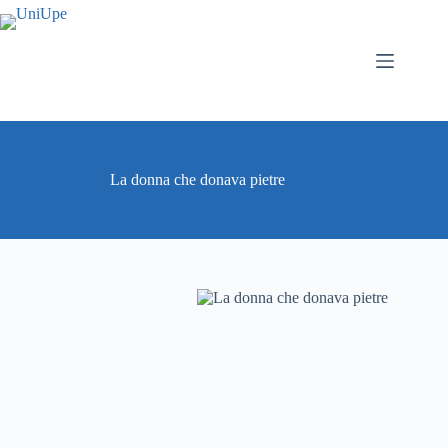
Salta
al
contenuto
La donna che donava pietre