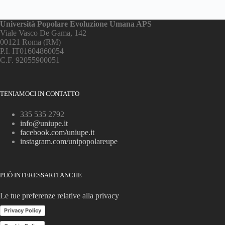
Università Popolare Evoluzione Umana APS
Viale Vasco De Gama, 142
00121 Roma (RM)
P.I. IT01604860054
C.F. 92055900051
TENIAMOCI IN CONTATTO
335 535 2792
info@uniupe.it
facebook.com/uniupe.it
instagram.com/unipopolareupe
PUÒ INTERESSARTI ANCHE
Le tue preferenze relative alla privacy
Privacy Policy