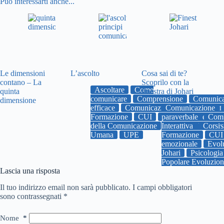
Può interessarti anche...
Le dimensioni
L’ascolto
Cosa sai di te?
contano – La
Scoprilo con la
Ascoltare
Come
quinta
finestra di Johari
comunicare
Comprensione
Comunica
dimensione
efficace
Comunicazione Umana Interatt
Comunicazione
Formazione
CUI
paraverbale
Emozioni
empati
Comu
della Comunicazione
Interattiva
uniupe
Univers
Corsi
Umana
UPE
Formazione
CUI
emozionale
Evol
Johari
Psicologia
Popolare Evoluzio
Lascia una risposta
Il tuo indirizzo email non sarà pubblicato.
I campi obbligatori
sono contrassegnati
*
Nome
*