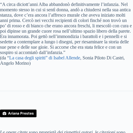
“A circa diciott’anni Alba abbandonò definitivamente l’infanzia. Nel
momento stesso in cui si sentì donna, andò a chiudersi nella sua antica
stanza, dove c’era ancora l’affresco murale che aveva iniziato molti
anni prima. Cercò nei vecchi recipienti di colori finché non trovò un
po’ di rosso e di bianco che erano ancora freschi, li mescolò con cura e
poi dipinse un grande cuore rosa nell’ultimo spazio libero della parete.
Era innamorata. Poi gettò nell’immondizia i barattoli e i pennelli e si
sedette a contemplare a lungo i disegni, per riesaminare la storia delle
sue pene e delle sue gioie. Si accorse che era stata felice e con un
sospiro si accomiatò dall’infanzia.”
(da “
La casa degli spiriti” di Isabel Allende
, Sonia Piloto Di Castri,
Angelo Morino)
Ariana Prestes
Le opere citate sono proprietà dei rispettivi autori, le citazioni sono