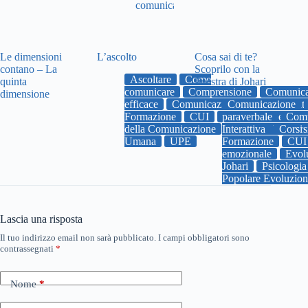
Le dimensioni
L’ascolto
Cosa sai di te?
contano – La
Scoprilo con la
Ascoltare
Come
quinta
finestra di Johari
comunicare
Comprensione
Comunica
dimensione
efficace
Comunicazione Umana Interatt
Comunicazione
Formazione
CUI
paraverbale
Emozioni
empati
Comu
della Comunicazione
Interattiva
uniupe
Univers
Corsi
Umana
UPE
Formazione
CUI
emozionale
Evol
Johari
Psicologia
Popolare Evoluzio
Lascia una risposta
Il tuo indirizzo email non sarà pubblicato.
I campi obbligatori sono
contrassegnati
*
Nome
*