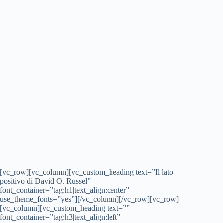
[vc_row][vc_column][vc_custom_heading text=”Il lato
positivo di David O. Russel”
font_container=”tag:h1|text_align:center”
use_theme_fonts=”yes”][/vc_column][/vc_row][vc_row]
[vc_column][vc_custom_heading text=””
font_container=”tag:h3|text_align:left”