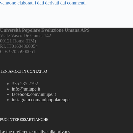
vengono elaborati i dati derivati dai commenti
.
Università Popolare Evoluzione Umana APS
Viale Vasco De Gama, 142
00121 Roma (RM)
P.I. IT01604860054
C.F. 92055900051
TENIAMOCI IN CONTATTO
335 535 2792
info@uniupe.it
facebook.com/uniupe.it
instagram.com/unipopolareupe
PUÒ INTERESSARTI ANCHE
Le tue preferenze relative alla privacy