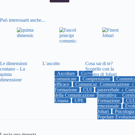
Può interessarti anche...
Le dimensioni
L’ascolto
Cosa sai di te?
contano – La
Scoprilo con la
Ascoltare
Come
quinta
finestra di Johari
comunicare
Comprensione
Comunica
dimensione
efficace
Comunicazione Umana Interatt
Comunicazione
Formazione
CUI
paraverbale
Emozioni
empati
Comu
della Comunicazione
Interattiva
uniupe
Univers
Corsi
Umana
UPE
Formazione
CUI
emozionale
Evol
Johari
Psicologia
Popolare Evoluzio
Lascia una risposta