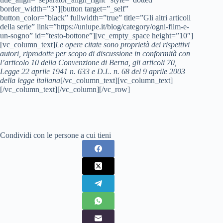
border_width=”3″][button target=”_self”
button_color=”black” fullwidth=”true” title=”Gli altri articoli
della serie” link=”https://uniupe.it/blog/category/ogni-film-e-
un-sogno” id=”testo-bottone”][vc_empty_space height=”10″]
[vc_column_text]
Le opere citate sono proprietà dei rispettivi
autori, riprodotte per scopo di discussione in conformità con
l’articolo 10 della Convenzione di Berna, gli articoli 70,
Legge 22 aprile 1941 n. 633 e D.L. n. 68 del 9 aprile 2003
della legge italiana
[/vc_column_text][vc_column_text]
[/vc_column_text][/vc_column][/vc_row]
Condividi con le persone a cui tieni