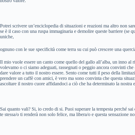
nostro valore.
Potrei scrivere un’enciclopedia di situazioni e reazioni ma altro non 
se è il caso con una ruspa immaginaria e demolire queste barriere (se qu
uniche,
ognuno con le sue specificità come terra su cui può crescere una quercia
Il mio vuole essere un canto come quello del gallo all’alba, un inno al 
volevamo o ci siamo adeguati, rassegnati o peggio ancora convinti che è
dare valore a tutto il nostro essere. Sento come tutti il peso della limi
prendere un caffè con amici, è vero ma sono convinta che questa situazio
ascoltare il nostro cuore affidandoci a ciò che ha determinato la nostra e
Sai quanto vali? Si, io credo di si. Puoi superare la tempesta perché sai d
te stessa/o ti renderà non solo felice, ma libera/o e questa sensazione 