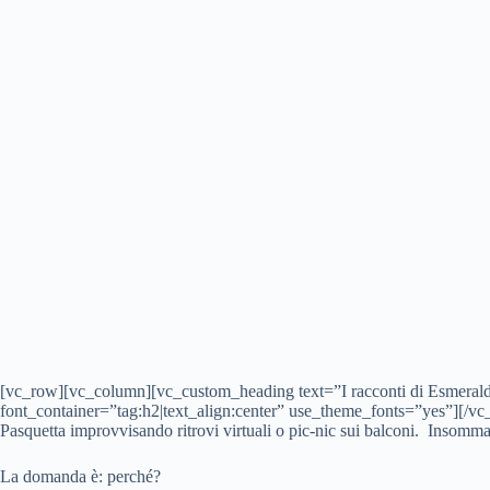
[vc_row][vc_column][vc_custom_heading text=”I racconti di Esmeralda
font_container=”tag:h2|text_align:center” use_theme_fonts=”yes”][/v
Pasquetta improvvisando ritrovi virtuali o pic-nic sui balconi. Insomm
La domanda è: perché?