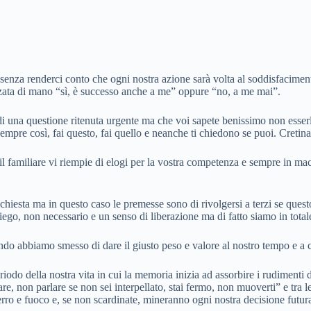
 senza renderci conto che ogni nostra azione sarà volta al soddisfaciment
alzata di mano “sì, è successo anche a me” oppure “no, a me mai”.
i una questione ritenuta urgente ma che voi sapete benissimo non esserlo
empre così, fai questo, fai quello e neanche ti chiedono se puoi. Cretina
o il familiare vi riempie di elogi per la vostra competenza e sempre in 
hiesta ma in questo caso le premesse sono di rivolgersi a terzi se questo
ipiego, non necessario e un senso di liberazione ma di fatto siamo in tota
o abbiamo smesso di dare il giusto peso e valore al nostro tempo e a 
eriodo della nostra vita in cui la memoria inizia ad assorbire i rudiment
ccare, non parlare se non sei interpellato, stai fermo, non muoverti” e t
rro e fuoco e, se non scardinate, mineranno ogni nostra decisione futura