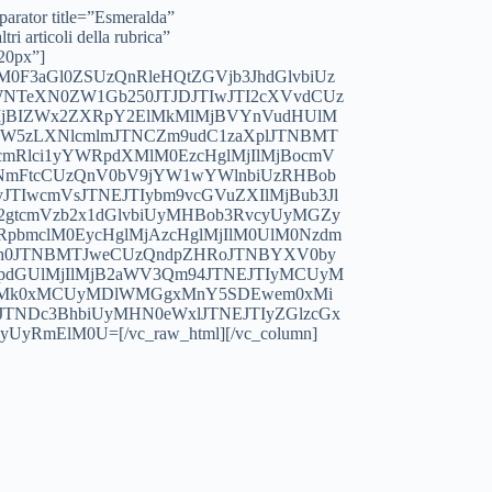
separator title=”Esmeralda”
i articoli della rubrica”
”20px”]
0F3aGl0ZSUzQnRleHQtZGVjb3JhdGlvbiUz
NTeXN0ZW1Gb250JTJDJTIwJTI2cXVvdCUz
MjBIZWx2ZXRpY2ElMkMlMjBVYnVudHUlM
zYW5zLXNlcmlmJTNCZm9udC1zaXplJTNBMT
mRlci1yYWRpdXMlM0EzcHglMjIlMjBocmV
yNmFtcCUzQnV0bV9jYW1wYWlnbiUzRHBob
JTIwcmVsJTNEJTIybm9vcGVuZXIlMjBub3Jl
gtcmVzb2x1dGlvbiUyMHBob3RvcyUyMGZy
RpbmclM0EycHglMjAzcHglMjIlM0UlM0Nzdm
2h0JTNBMTJweCUzQndpZHRoJTNBYXV0by
pdGUlMjIlMjB2aWV3Qm94JTNEJTIyMCUyM
UyMk0xMCUyMDlWMGgxMnY5SDEwem0xMi
TNDc3BhbiUyMHN0eWxlJTNEJTIyZGlzcGx
RmElM0U=[/vc_raw_html][/vc_column]