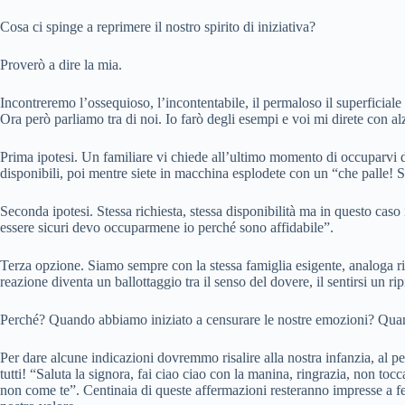
Cosa ci spinge a reprimere il nostro spirito di iniziativa?
Proverò a dire la mia.
Incontreremo l’ossequioso, l’incontentabile, il permaloso il superficiale
Ora però parliamo tra di noi. Io farò degli esempi e voi mi direte con 
Prima ipotesi. Un familiare vi chiede all’ultimo momento di occuparvi d
disponibili, poi mentre siete in macchina esplodete con un “che palle! S
Seconda ipotesi. Stessa richiesta, stessa disponibilità ma in questo cas
essere sicuri devo occuparmene io perché sono affidabile”.
Terza opzione. Siamo sempre con la stessa famiglia esigente, analoga ric
reazione diventa un ballottaggio tra il senso del dovere, il sentirsi un r
Perché? Quando abbiamo iniziato a censurare le nostre emozioni? Quand
Per dare alcune indicazioni dovremmo risalire alla nostra infanzia, al p
tutti! “Saluta la signora, fai ciao ciao con la manina, ringrazia, non to
non come te”. Centinaia di queste affermazioni resteranno impresse a fe