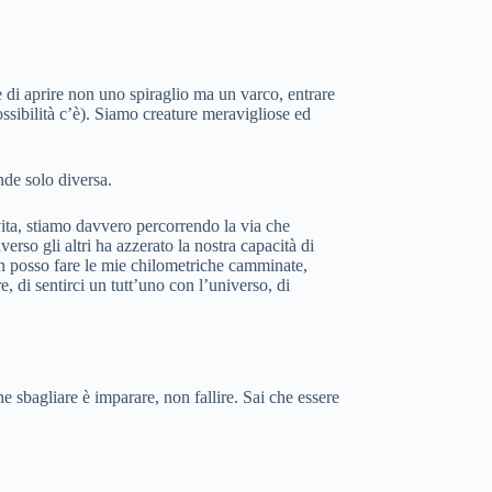
 di aprire non uno spiraglio ma un varco, entrare
ssibilità c’è). Siamo creature meravigliose ed
nde solo diversa.
 vita, stiamo davvero percorrendo la via che
so gli altri ha azzerato la nostra capacità di
non posso fare le mie chilometriche camminate,
 di sentirci un tutt’uno con l’universo, di
che sbagliare è imparare, non fallire. Sai che essere