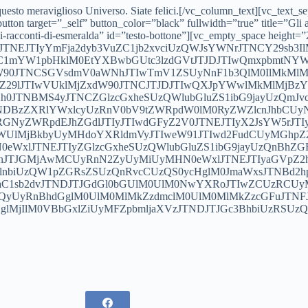
 di questo meraviglioso Universo. Siate felici.[/vc_column_text][vc_text_
ton target=”_self” button_color=”black” fullwidth=”true” title=”Gli altr
i-i-racconti-di-esmeralda” id=”testo-bottone”][vc_empty_space height=
NEJTIyYmFja2dyb3VuZC1jb2xvciUzQWJsYWNrJTNCY29sb3IlM
mYW1pbHklM0EtYXBwbGUtc3lzdGVtJTJDJTIwQmxpbmtNYW
dW90JTNCSGVsdmV0aWNhJTIwTmV1ZSUyNnF1b3QlM0IlMkMl
NlZ29lJTIwVUklMjZxdW90JTNCJTJDJTIwQXJpYWwlMkMlMjB
0JTNBMS4yJTNCZGlzcGxheSUzQWlubGluZS1ibG9jayUzQmJvc
lNDBzZXRlYWxlcyUzRnV0bV9tZWRpdW0lM0RyZWZlcnJhbCU
RGNyZWRpdEJhZGdlJTIyJTIwdGFyZ2V0JTNEJTIyX2JsYW5rJTIy
WUlMjBkbyUyMHdoYXRldmVyJTIweW91JTIwd2FudCUyMGhpZ2
0eWxlJTNEJTIyZGlzcGxheSUzQWlubGluZS1ibG9jayUzQnBhZG
3JnJTJGMjAwMCUyRnN2ZyUyMiUyMHN0eWxlJTNEJTIyaGVpZ
lnbiUzQW1pZGRsZSUzQnRvcCUzQS0ycHglM0JmaWxsJTNBd2h
zaC1sb2dvJTNDJTJGdGl0bGUlM0UlM0NwYXRoJTIwZCUzRC
yUyRnBhdGglM0UlM0MlMkZzdmclM0UlM0MlMkZzcGFuJTNFJ
lMjIlM0VBbGxlZiUyMFZpbmljaXVzJTNDJTJGc3BhbiUzRSUzQyUy