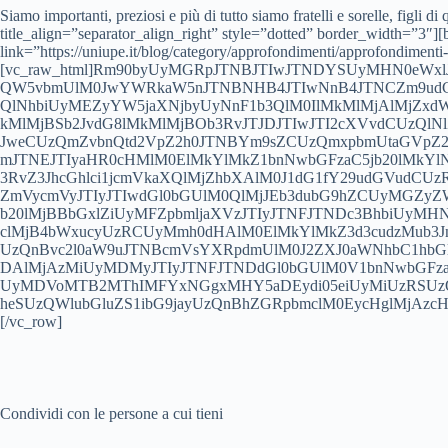
Siamo importanti, preziosi e più di tutto siamo fratelli e sorelle, figli
title_align=”separator_align_right” style=”dotted” border_width=”3″][but
link=”https://uniupe.it/blog/category/approfondimenti/approfondiment
[vc_raw_html]Rm90byUyMGRpJTNBJTIwJTNDYSUyMHN0eWxlJT
QW5vbmUlM0JwYWRkaW5nJTNBNHB4JTIwNnB4JTNCZm9udC1
QlNhbiUyMEZyYW5jaXNjbyUyNnF1b3QlM0IlMkMlMjAlMjZx
kMlMjBSb2JvdG8lMkMlMjBOb3RvJTJDJTIwJTI2cXVvdCUzQl
JweCUzQmZvbnQtd2VpZ2h0JTNBYm9sZCUzQmxpbmUtaGVpZ2h
mJTNEJTIyaHR0cHMlM0ElMkYlMkZ1bnNwbGFzaC5jb20lMkY
3RvZ3JhcGhlci1jcmVkaXQlMjZhbXAlM0J1dG1fY29udGVudCUz
ZmVycmVyJTIyJTIwdGl0bGUlM0QlMjJEb3dubG9hZCUyMGZyZ
b20lMjBBbGxlZiUyMFZpbmljaXVzJTIyJTNFJTNDc3BhbiUyMHN
clMjB4bWxucyUzRCUyMmh0dHAlM0ElMkYlMkZ3d3cudzMub
UzQnBvc2l0aW9uJTNBcmVsYXRpdmUlM0J2ZXJ0aWNhbC1hbG
DAlMjAzMiUyMDMyJTIyJTNFJTNDdGl0bGUlM0V1bnNwbGF
UyMDVoMTB2MThIMFYxNGgxMHY5aDEydi05eiUyMiUzRSUzQ
heSUzQWlubGluZS1ibG9jayUzQnBhZGRpbmclM0EycHglMjAzcHg
[/vc_row]
Condividi con le persone a cui tieni