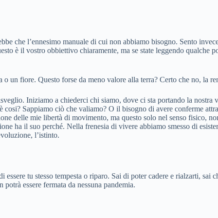
sarebbe che l’ennesimo manuale di cui non abbiamo bisogno. Sento invece
esto è il vostro obbiettivo chiaramente, ma se state leggendo qualche po
 o un fiore. Questo forse da meno valore alla terra? Certo che no, la re
risveglio. Iniziamo a chiederci chi siamo, dove ci sta portando la nostra
 cosi? Sappiamo ciò che valiamo? O il bisogno di avere conferme attraver
tazione delle mie libertà di movimento, ma questo solo nel senso fisico, 
ne ha il suo perché. Nella frenesia di vivere abbiamo smesso di esistere,
voluzione, l’istinto.
i essere tu stesso tempesta o riparo. Sai di poter cadere e rialzarti, sai 
non potrà essere fermata da nessuna pandemia.