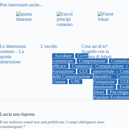
Può interessarti anche...
Le dimensioni
L’ascolto
Cosa sai di te?
contano – La
Scoprilo con la
Ascoltare
Come
quinta
finestra di Johari
comunicare
Comprensione
Comunica
dimensione
efficace
Comunicazione Umana Interatt
Comunicazione
Formazione
CUI
paraverbale
Emozioni
empati
Comu
della Comunicazione
Interattiva
uniupe
Univers
Corsi
Umana
UPE
Formazione
CUI
emozionale
Evol
Johari
Psicologia
Popolare Evoluzio
Lascia una risposta
Il tuo indirizzo email non sarà pubblicato.
I campi obbligatori sono
contrassegnati
*