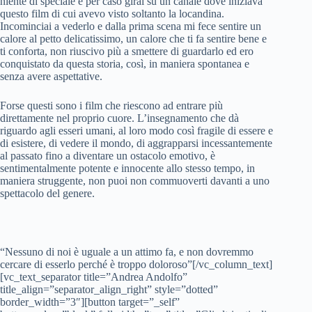
niente di speciale e per caso girai su un canale dove iniziava
questo film di cui avevo visto soltanto la locandina.
Incominciai a vederlo e dalla prima scena mi fece sentire un
calore al petto delicatissimo, un calore che ti fa sentire bene e
ti conforta, non riuscivo più a smettere di guardarlo ed ero
conquistato da questa storia, così, in maniera spontanea e
senza avere aspettative.
Forse questi sono i film che riescono ad entrare più
direttamente nel proprio cuore. L’insegnamento che dà
riguardo agli esseri umani, al loro modo così fragile di essere e
di esistere, di vedere il mondo, di aggrapparsi incessantemente
al passato fino a diventare un ostacolo emotivo, è
sentimentalmente potente e innocente allo stesso tempo, in
maniera struggente, non puoi non commuoverti davanti a uno
spettacolo del genere.
“Nessuno di noi è uguale a un attimo fa, e non dovremmo
cercare di esserlo perché è troppo doloroso”[/vc_column_text]
[vc_text_separator title=”Andrea Andolfo”
title_align=”separator_align_right” style=”dotted”
border_width=”3″][button target=”_self”