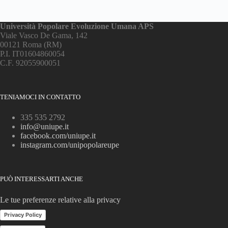
Università Popolare Evoluzione Umana APS
Viale Vasco De Gama, 142
00121 Roma (RM)
P.I. IT01604860054
C.F. 92055900051
TENIAMOCI IN CONTATTO
335 535 2792
info@uniupe.it
facebook.com/uniupe.it
instagram.com/unipopolareupe
PUÒ INTERESSARTI ANCHE
Le tue preferenze relative alla privacy
Privacy Policy