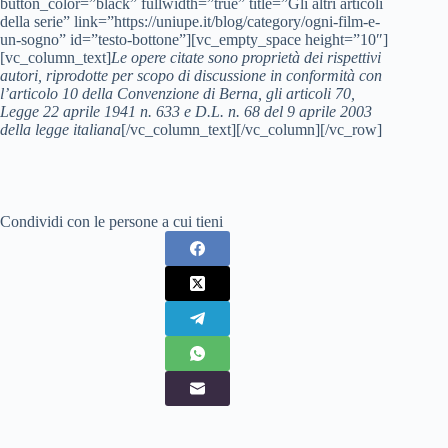
button_color=”black” fullwidth=”true” title=”Gli altri articoli
della serie” link=”https://uniupe.it/blog/category/ogni-film-e-
un-sogno” id=”testo-bottone”][vc_empty_space height=”10″]
[vc_column_text]
Le opere citate sono proprietà dei rispettivi
autori, riprodotte per scopo di discussione in conformità con
l’articolo 10 della Convenzione di Berna, gli articoli 70,
Legge 22 aprile 1941 n. 633 e D.L. n. 68 del 9 aprile 2003
della legge italiana
[/vc_column_text][/vc_column][/vc_row]
Condividi con le persone a cui tieni