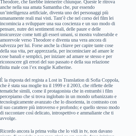
Theodore, che farebbe intenerire chiunque. Queste le ritrova
anche nella sua amata Samantha che, pur essendo
un’intelligenza artificiale, diventa uno dei personaggi più
umanamente reali mai visti. Tant’è che nel corso del film lei
incomincia a sviluppare una sua coscienza e un suo modo di
pensare, nutre dei sentimenti reali, delle paure e delle
insicurezze come tutti gli esseri umani, si mostra vulnerabile e
amorevole verso Theodore e diventa una vera ancora di
salvezza per lui. Forse anche la chiave per capire tante cose
della sua vita, per apprezzarla, per incominciare ad amare le
cose banali e semplici, per iniziare ad amare se stesso e per
riconoscere gli errori del suo passato e della sua relazione
finita male con l’ex moglie Katherine.
È la risposta del regista a Lost in Translation di Sofia Coppola,
che è stata sua moglie tra il 1999 e il 2003, che riflette delle
tematiche simili, come il protagonista che in entrambi i film
percepiamo che si trova inglobato in un mondo urbanizzato e
tecnologicamente avanzato che lo disorienta, in contrasto con
il suo carattere più introverso e profondo; e quello stesso modo
di raccontare così delicato, introspettivo e ammaliante che ti
avvolge.
Ricordo ancora la prima volta che lo vidi in tv, non davano