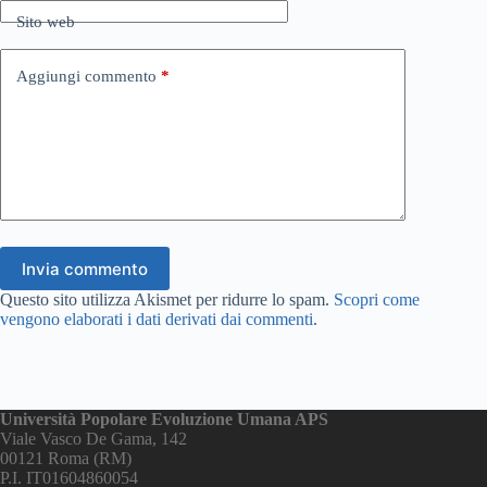
Sito web
Aggiungi commento
*
Invia commento
Questo sito utilizza Akismet per ridurre lo spam.
Scopri come
vengono elaborati i dati derivati dai commenti
.
Università Popolare Evoluzione Umana APS
Viale Vasco De Gama, 142
00121 Roma (RM)
P.I. IT01604860054