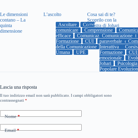
Le dimensioni
L’ascolto
Cosa sai di te?
contano – La
Scoprilo con la
Ascoltare
Come
quinta
finestra di Johari
comunicare
Comprensione
Comunica
dimensione
efficace
Comunicazione Umana Interatt
Comunicazione
Formazione
CUI
paraverbale
Emozioni
empati
Comu
della Comunicazione
Interattiva
uniupe
Univers
Corsi
Umana
UPE
Formazione
CUI
emozionale
Evol
Johari
Psicologia
Popolare Evoluzio
Lascia una risposta
Il tuo indirizzo email non sarà pubblicato.
I campi obbligatori sono
contrassegnati
*
Nome
*
Email
*