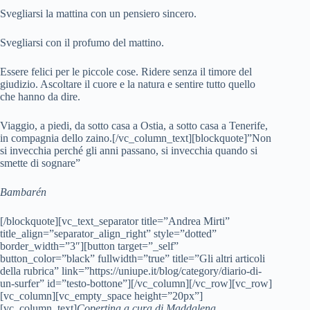
Svegliarsi la mattina con un pensiero sincero.
Svegliarsi con il profumo del mattino.
Essere felici per le piccole cose. Ridere senza il timore del
giudizio. Ascoltare il cuore e la natura e sentire tutto quello
che hanno da dire.
Viaggio, a piedi, da sotto casa a Ostia, a sotto casa a Tenerife,
in compagnia dello zaino.[/vc_column_text][blockquote]”Non
si invecchia perché gli anni passano, si invecchia quando si
smette di sognare”
Bambarén
[/blockquote][vc_text_separator title=”Andrea Mirti”
title_align=”separator_align_right” style=”dotted”
border_width=”3″][button target=”_self”
button_color=”black” fullwidth=”true” title=”Gli altri articoli
della rubrica” link=”https://uniupe.it/blog/category/diario-di-
un-surfer” id=”testo-bottone”][/vc_column][/vc_row][vc_row]
[vc_column][vc_empty_space height=”20px”]
[vc_column_text]
Copertina a cura di Maddalena