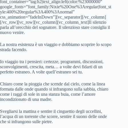
font_container=”tag:h2|text_align:left|color:%23000000″
google_fonts=”font_family:Nixie%20One%3Aregular|font_st
yle:400%20regular%3A400%3Anormal”
css_animation=”fadeInDown”][vc_separator][/vc_column]
[/vc_row][vc_row][vc_column][vc_column_text]Il silenzio
parla all’orecchio del sognatore. Il silenzioso stare consiglia il
nuovo venire.
La nostra esistenza è un viaggio e dobbiamo scoprire lo scopo
strada facendo.
Io viaggio tra i pensieri: certezze, programmi, discussioni,
sconvolgimenti, crescita, meta… a volte devi fidarti di un
perfetto estraneo. A volte quell’estraneo sei tu.
Chiaro come la pioggia che scende dal cielo, come la linea
formata dalle onde quando si infrangono sulla sabbia, chiaro
come i raggi di sole in una stanza buia, come l’amore
incondizionato di una madre.
Svegliarsi la mattina e sentire il cinguettio degli uccellini,
l’acqua di un torrente che scorre, sentire il suono delle onde
che si infrangono sulle pietre.