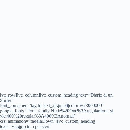
[vc_row][vc_column][vc_custom_heading text=”Diario di un
Surfer”
font_container=”tag:h1|text_align:left|color:%23000000″
google_fonts=”font_family:Nixie%20One%3Aregular|font_st
yle:400%20regular%3A400%3Anormal”
css_animation=”fadeInDown”][vc_custom_heading
text=”Viaggio tra i pensieri”