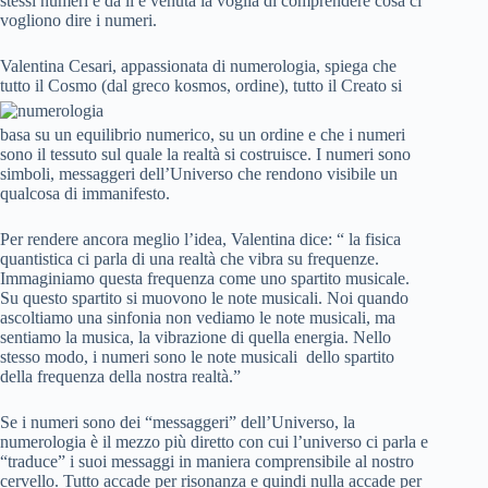
stessi numeri e da lì è venuta la voglia di comprendere cosa ci
vogliono dire i numeri.
Valentina Cesari, appassionata di numerologia, spiega che
tutto il Cosmo (dal greco kosmos, ordine),
tutto il Creato si
basa su un equilibrio numerico, su un ordine e che i numeri
sono il tessuto sul quale la realtà si costruisce. I numeri sono
simboli, messaggeri dell’Universo che rendono visibile un
qualcosa di immanifesto.
Per rendere ancora meglio l’idea, Valentina dice: “ la fisica
quantistica ci parla di una realtà che vibra su frequenze.
Immaginiamo questa frequenza come uno spartito musicale.
Su questo spartito si muovono le note musicali. Noi quando
ascoltiamo una sinfonia non vediamo le note musicali, ma
sentiamo la musica, la vibrazione di quella energia. Nello
stesso modo, i numeri sono le note musicali dello spartito
della frequenza della nostra realtà.”
Se i numeri sono dei “messaggeri” dell’Universo, la
numerologia è il mezzo più diretto con cui l’universo ci parla e
“traduce” i suoi messaggi in maniera comprensibile al nostro
cervello. Tutto accade per risonanza e quindi nulla accade per