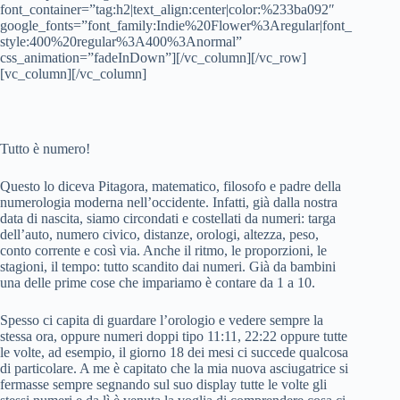
font_container=”tag:h2|text_align:center|color:%233ba092″
google_fonts=”font_family:Indie%20Flower%3Aregular|font_
style:400%20regular%3A400%3Anormal”
css_animation=”fadeInDown”][/vc_column][/vc_row]
[vc_column][/vc_column]
Tutto è numero!
Questo lo diceva Pitagora, matematico, filosofo e padre della
numerologia moderna nell’occidente. Infatti, già dalla nostra
data di nascita, siamo circondati e costellati da numeri: targa
dell’auto, numero civico, distanze, orologi, altezza, peso,
conto corrente e così via. Anche il ritmo, le proporzioni, le
stagioni, il tempo: tutto scandito dai numeri. Già da bambini
una delle prime cose che impariamo è contare da 1 a 10.
Spesso ci capita di guardare l’orologio e vedere sempre la
stessa ora, oppure numeri doppi tipo 11:11, 22:22 oppure tutte
le volte, ad esempio, il giorno 18 dei mesi ci succede qualcosa
di particolare. A me è capitato che la mia nuova asciugatrice si
fermasse sempre segnando sul suo display tutte le volte gli