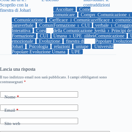
Scoprilo con la
contraddizioni
Ascoltare
Come
finestra di Johari
comunicare
Comprensione
Comunicazione
Comunica
Comunicazione
Comunicazione
efficace
Comunicazione Umana Interatt
efficace
comunic
paraverbale
Comunicazione Umana
Formazione
CUI
verbale
Emozioni
Coraggio
empati
Interattiva
Corsi
della Comunicazione
verità
uniupe
Principi de
Univers
Formazione
CUI
Umana
Emozioni
UPE
Equilibrio
Comunicazione
emozionale
Evoluzione
finestra di
Popolare Evoluzio
Johari
Psicologia
relazioni
uniupe
Università
Popolare Evoluzione Umana
UPE
Lascia una risposta
Il tuo indirizzo email non sarà pubblicato.
I campi obbligatori sono
contrassegnati
*
Nome
*
Email
*
Sito web