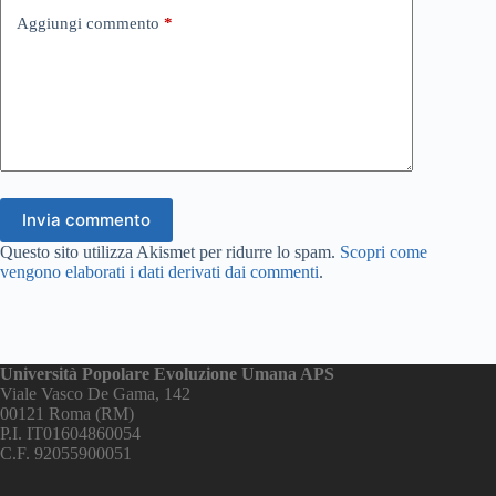
Aggiungi commento
*
Invia commento
Questo sito utilizza Akismet per ridurre lo spam.
Scopri come
vengono elaborati i dati derivati dai commenti
.
Università Popolare Evoluzione Umana APS
Viale Vasco De Gama, 142
00121 Roma (RM)
P.I. IT01604860054
C.F. 92055900051