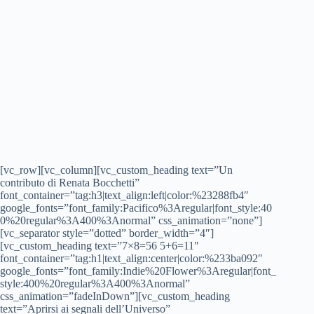
[vc_row][vc_column][vc_custom_heading text=”Un
contributo di Renata Bocchetti”
font_container=”tag:h3|text_align:left|color:%23288fb4″
google_fonts=”font_family:Pacifico%3Aregular|font_style:40
0%20regular%3A400%3Anormal” css_animation=”none”]
[vc_separator style=”dotted” border_width=”4″]
[vc_custom_heading text=”7×8=56 5+6=11″
font_container=”tag:h1|text_align:center|color:%233ba092″
google_fonts=”font_family:Indie%20Flower%3Aregular|font_
style:400%20regular%3A400%3Anormal”
css_animation=”fadeInDown”][vc_custom_heading
text=”Aprirsi ai segnali dell’Universo”