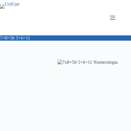
Salta
al
contenuto
7×8=56 5+6=11