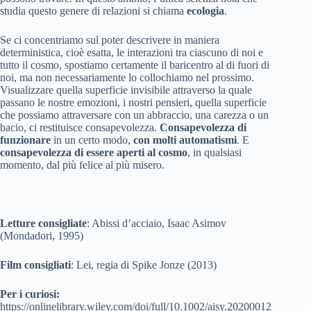
studia questo genere di relazioni si chiama
ecologia
.
Se ci concentriamo sul poter descrivere in maniera
deterministica, cioè esatta, le interazioni tra ciascuno di noi e
tutto il cosmo, spostiamo certamente il baricentro al di fuori di
noi, ma non necessariamente lo collochiamo nel prossimo.
Visualizzare quella superficie invisibile attraverso la quale
passano le nostre emozioni, i nostri pensieri, quella superficie
che possiamo attraversare con un abbraccio, una carezza o un
bacio, ci restituisce consapevolezza.
Consapevolezza di
funzionare
in un certo modo,
con molti automatismi
. E
consapevolezza di essere aperti al cosmo
, in qualsiasi
momento, dal più felice al più misero.
Letture consigliate
: Abissi d’acciaio, Isaac Asimov
(Mondadori, 1995)
Film consigliati
: Lei, regia di Spike Jonze (2013)
Per i curiosi:
https://onlinelibrary.wiley.com/doi/full/10.1002/aisy.20200012