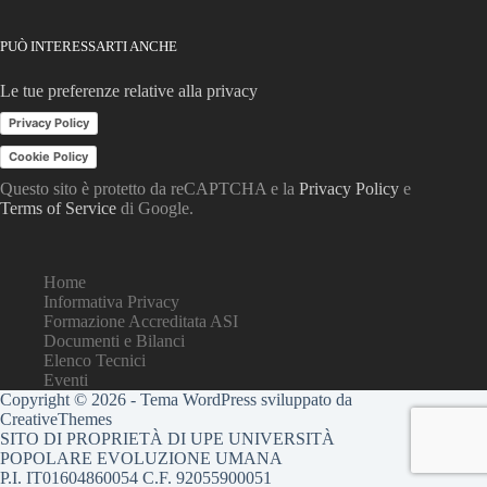
PUÒ INTERESSARTI ANCHE
Le tue preferenze relative alla privacy
Privacy Policy
Cookie Policy
Questo sito è protetto da reCAPTCHA e la
Privacy Policy
e
Terms of Service
di Google.
Home
Informativa Privacy
Formazione Accreditata ASI
Documenti e Bilanci
Elenco Tecnici
Eventi
Copyright © 2026 - Tema WordPress sviluppato da
CreativeThemes
SITO DI PROPRIETÀ DI UPE UNIVERSITÀ
POPOLARE EVOLUZIONE UMANA
P.I. IT01604860054 C.F. 92055900051