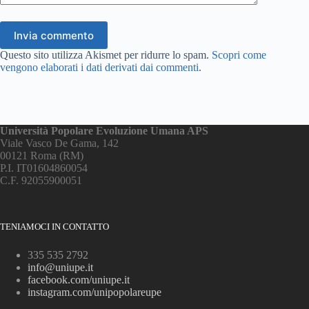
Invia commento
Questo sito utilizza Akismet per ridurre lo spam.
Scopri come
vengono elaborati i dati derivati dai commenti
.
Università Popolare Evoluzione Umana APS
Viale Vasco De Gama, 142
00121 Roma (RM)
P.I. IT01604860054
C.F. 92055900051
TENIAMOCI IN CONTATTO
335 535 2792
info@uniupe.it
facebook.com/uniupe.it
instagram.com/unipopolareupe