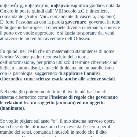
κυβερνήτης, κυβερνητου,
κυβερνάω
significa guidare, nota da
Omero in poi (e quindi dall’ VIII secolo a.C.); timoniere,
comandante (Autori Vari, comandante di vascello, capitano).
E’ forte l’assonanza con la parola
governare
, governo, in tutte
le lingue indoeuropee. Il cibernète diventa cibernauta, conosce
il porto ove vuole approdare, e si lascia trasportare dai venti
attraverso le incredibili avventure dell’Odissea.
Fu quindi nel 1948 che un matematico statunitense di nome
Norber Wiener, padre riconosciuto della teoria
dell’informazione, per primo utilizzò il termine cibernetica ad
indicare automatismi, e tracciò timidamente un parallelismo
con la psicologia, suggerendo di
applicare l’analisi
cibernetica come scienza esatta anche alle scienze sociali
.
Nel dettaglio potremmo definire il livello più basilare di
sistema cibernetico come
l’insieme di regole che governano
le relazioni tra un soggetto (animato) ed un oggetto
(inanimato)
.
Se voglio pigiare sul tasto “o”, il mio sistema nervoso opera
sulla base delle informazioni che riceve dall’esterno per il
tramite dei sensi, comanda i muscoli in modo che il dito