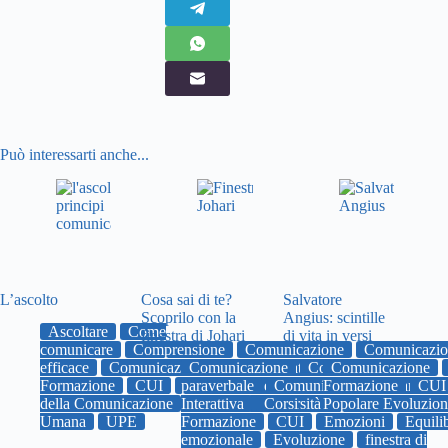
Può interessarti anche...
L’ascolto
Cosa sai di te?
Salvatore
Scoprilo con la
Angius: scintille
Ascoltare
Come
finestra di Johari
di vita in versi
comunicare
Comprensione
Comunicazione
Comunicazio
efficace
Comunicazione Umana Interattiva
Comunicazione
Comunicazione
Comunicazione
Corsi
Formazione
CUI
paraverbale
Emozioni
empatia
Comunicazione Umana
Formazione
Evoluzione
CUI
Pri
della Comunicazione
Interattiva
uniupe
Università Popolare Evoluzio
Corsi
Popolare Evoluzio
Umana
UPE
Formazione
CUI
Emozioni
Equili
emozionale
Evoluzione
finestra di