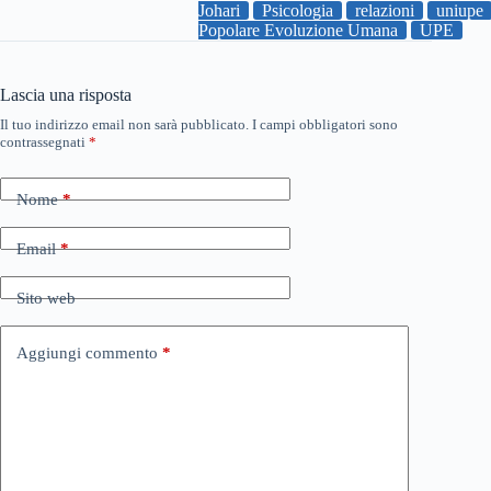
Johari
Psicologia
relazioni
uniupe
Popolare Evoluzione Umana
UPE
Lascia una risposta
Il tuo indirizzo email non sarà pubblicato.
I campi obbligatori sono
contrassegnati
*
Nome
*
Email
*
Sito web
Aggiungi commento
*