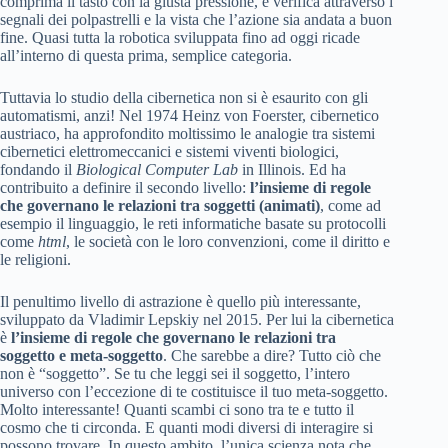
comprima il tasto con la giusta pressione, e verifica attraverso i
segnali dei polpastrelli e la vista che l’azione sia andata a buon
fine. Quasi tutta la robotica sviluppata fino ad oggi ricade
all’interno di questa prima, semplice categoria.
Tuttavia lo studio della cibernetica non si è esaurito con gli
automatismi, anzi! Nel 1974 Heinz von Foerster, cibernetico
austriaco, ha approfondito moltissimo le analogie tra sistemi
cibernetici elettromeccanici e sistemi viventi biologici,
fondando il
Biological Computer Lab
in Illinois. Ed ha
contribuito a definire il secondo livello:
l’insieme di regole
che governano le relazioni tra soggetti (animati)
, come ad
esempio il linguaggio, le reti informatiche basate su protocolli
come
html
, le società con le loro convenzioni, come il diritto e
le religioni.
Il penultimo livello di astrazione è quello più interessante,
sviluppato da Vladimir Lepskiy nel 2015. Per lui la cibernetica
è
l’insieme di regole che governano le relazioni tra
soggetto e meta-soggetto
. Che sarebbe a dire? Tutto ciò che
non è “soggetto”. Se tu che leggi sei il soggetto, l’intero
universo con l’eccezione di te costituisce il tuo meta-soggetto.
Molto interessante! Quanti scambi ci sono tra te e tutto il
cosmo che ti circonda. E quanti modi diversi di interagire si
possono trovare. In questo ambito, l’unica scienza nota che