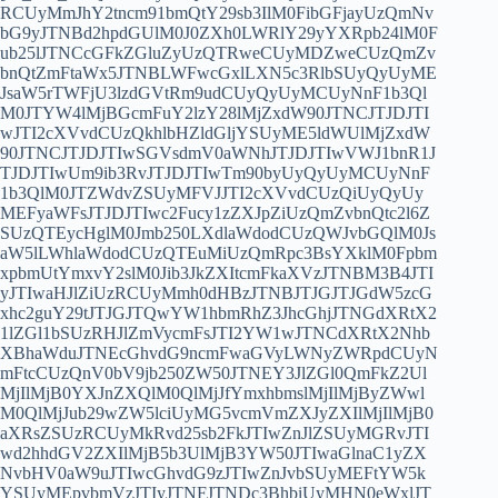
RCUyMmJhY2tncm91bmQtY29sb3IlM0FibGFjayUzQmNv
bG9yJTNBd2hpdGUlM0J0ZXh0LWRlY29yYXRpb24lM0F
ub25lJTNCcGFkZGluZyUzQTRweCUyMDZweCUzQmZv
bnQtZmFtaWx5JTNBLWFwcGxlLXN5c3RlbSUyQyUyME
JsaW5rTWFjU3lzdGVtRm9udCUyQyUyMCUyNnF1b3Ql
M0JTYW4lMjBGcmFuY2lzY28lMjZxdW90JTNCJTJDJTI
wJTI2cXVvdCUzQkhlbHZldGljYSUyME5ldWUlMjZxdW
90JTNCJTJDJTIwSGVsdmV0aWNhJTJDJTIwVWJ1bnR1J
TJDJTIwUm9ib3RvJTJDJTIwTm90byUyQyUyMCUyNnF
1b3QlM0JTZWdvZSUyMFVJJTI2cXVvdCUzQiUyQyUy
MEFyaWFsJTJDJTIwc2Fucy1zZXJpZiUzQmZvbnQtc2l6Z
SUzQTEycHglM0Jmb250LXdlaWdodCUzQWJvbGQlM0Js
aW5lLWhlaWdodCUzQTEuMiUzQmRpc3BsYXklM0Fpbm
xpbmUtYmxvY2slM0Jib3JkZXItcmFkaXVzJTNBM3B4JTI
yJTIwaHJlZiUzRCUyMmh0dHBzJTNBJTJGJTJGdW5zcG
xhc2guY29tJTJGJTQwYW1hbmRhZ3JhcGhjJTNGdXRtX2
1lZGl1bSUzRHJlZmVycmFsJTI2YW1wJTNCdXRtX2Nhb
XBhaWduJTNEcGhvdG9ncmFwaGVyLWNyZWRpdCUyN
mFtcCUzQnV0bV9jb250ZW50JTNEY3JlZGl0QmFkZ2Ul
MjIlMjB0YXJnZXQlM0QlMjJfYmxhbmslMjIlMjByZWwl
M0QlMjJub29wZW5lciUyMG5vcmVmZXJyZXIlMjIlMjB0
aXRsZSUzRCUyMkRvd25sb2FkJTIwZnJlZSUyMGRvJTI
wd2hhdGV2ZXIlMjB5b3UlMjB3YW50JTIwaGlnaC1yZX
NvbHV0aW9uJTIwcGhvdG9zJTIwZnJvbSUyMEFtYW5k
YSUyMEpvbmVzJTIyJTNFJTNDc3BhbiUyMHN0eWxlJT