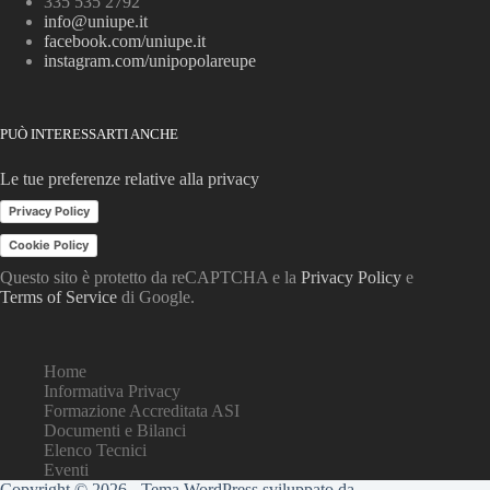
335 535 2792
info@uniupe.it
facebook.com/uniupe.it
instagram.com/unipopolareupe
PUÒ INTERESSARTI ANCHE
Le tue preferenze relative alla privacy
Privacy Policy
Cookie Policy
Questo sito è protetto da reCAPTCHA e la
Privacy Policy
e
Terms of Service
di Google.
Home
Informativa Privacy
Formazione Accreditata ASI
Documenti e Bilanci
Elenco Tecnici
Eventi
Copyright © 2026 - Tema WordPress sviluppato da