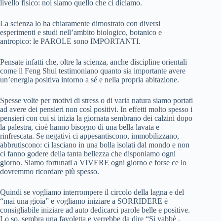
livello fisico: noi siamo quello che ci diciamo.
La scienza lo ha chiaramente dimostrato con diversi
esperimenti e studi nell’ambito biologico, botanico e
antropico: le PAROLE sono IMPORTANTI.
Pensate infatti che, oltre la scienza, anche discipline orientali
come il Feng Shui testimoniano quanto sia importante avere
un’energia positiva intorno a sé e nella propria abitazione.
Spesse volte per motivi di stress o di varia natura siamo portati
ad avere dei pensieri non così positivi. In effetti molto spesso i
pensieri con cui si inizia la giornata sembrano dei calzini dopo
la palestra, cioè hanno bisogno di una bella lavata e
rinfrescata. Se negativi ci appesantiscono, immobilizzano,
abbrutiscono: ci lasciano in una bolla isolati dal mondo e non
ci fanno godere della tanta bellezza che disponiamo ogni
giorno. Siamo fortunati a VIVERE ogni giorno e forse ce lo
dovremmo ricordare più spesso.
Quindi se vogliamo interrompere il circolo della lagna e del
“mai una gioia” e vogliamo iniziare a SORRIDERE è
consigliabile iniziare ad auto dedicarci parole belle e positive.
Lo so, sembra una favoletta e verrebbe da dire “Si vabbè ,