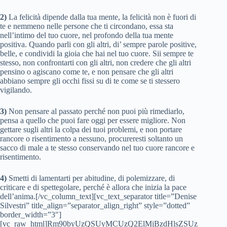
2)
La felicità dipende dalla tua mente, la felicità non è fuori di
te e nemmeno nelle persone che ti circondano, essa sta
nell’intimo del tuo cuore, nel profondo della tua mente
positiva. Quando parli con gli altri, di’ sempre parole positive,
belle, e condividi la gioia che hai nel tuo cuore. Sii sempre te
stesso, non confrontarti con gli altri, non credere che gli altri
pensino o agiscano come te, e non pensare che gli altri
abbiano sempre gli occhi fissi su di te come se ti stessero
vigilando.
3)
Non pensare al passato perché non puoi più rimediarlo,
pensa a quello che puoi fare oggi per essere migliore. Non
gettare sugli altri la colpa dei tuoi problemi, e non portare
rancore o risentimento a nessuno, procureresti soltanto un
sacco di male a te stesso conservando nel tuo cuore rancore e
risentimento.
4)
Smetti di lamentarti per abitudine, di polemizzare, di
criticare e di spettegolare, perché è allora che inizia la pace
dell’anima.[/vc_column_text][vc_text_separator title=”Denise
Silvestri” title_align=”separator_align_right” style=”dotted”
border_width=”3″]
[vc_raw_html]Rm90byUzQSUyMCUzQ2ElMjBzdHlsZSUz