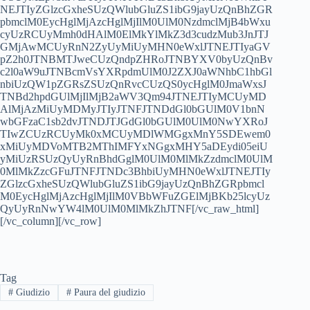
NEJTIyZGlzcGxheSUzQWlubGluZS1ibG9jayUzQnBhZGR
pbmclM0EycHglMjAzcHglMjIlM0UlM0NzdmclMjB4bWxu
cyUzRCUyMmh0dHAlM0ElMkYlMkZ3d3cudzMub3JnJTJ
GMjAwMCUyRnN2ZyUyMiUyMHN0eWxlJTNEJTIyaGV
pZ2h0JTNBMTJweCUzQndpZHRoJTNBYXV0byUzQnBv
c2l0aW9uJTNBcmVsYXRpdmUlM0J2ZXJ0aWNhbC1hbGl
nbiUzQW1pZGRsZSUzQnRvcCUzQS0ycHglM0JmaWxsJ
TNBd2hpdGUlMjIlMjB2aWV3Qm94JTNEJTIyMCUyMD
AlMjAzMiUyMDMyJTIyJTNFJTNDdGl0bGUlM0V1bnN
wbGFzaC1sb2dvJTNDJTJGdGl0bGUlM0UlM0NwYXRoJ
TIwZCUzRCUyMk0xMCUyMDlWMGgxMnY5SDEwem0
xMiUyMDVoMTB2MThIMFYxNGgxMHY5aDEydi05eiU
yMiUzRSUzQyUyRnBhdGglM0UlM0MlMkZzdmclM0UlM
0MlMkZzcGFuJTNFJTNDc3BhbiUyMHN0eWxlJTNEJTIy
ZGlzcGxheSUzQWlubGluZS1ibG9jayUzQnBhZGRpbmcl
M0EycHglMjAzcHglMjIlM0VBbWFuZGElMjBKb25lcyUz
QyUyRnNwYW4lM0UlM0MlMkZhJTNF[/vc_raw_html]
[/vc_column][/vc_row]
Tag
#
Giudizio
#
Paura del giudizio