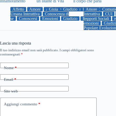
innamoramento
un istante di Vita
il corpo che parla
Affetto
Amore
Aspettative
Gioia
Giudizio
Comprensione
Paura
Amore
Comunica
Comuni
Umana Interattiva
Conoscenza di
Interattiva
CUI
se
Conoscersi
Emozioni
Giudizio
Rapporti Sociali
le
r
emozioni
Giudiz
Popolare Evoluzio
Lascia una risposta
Il tuo indirizzo email non sarà pubblicato.
I campi obbligatori sono
contrassegnati
*
Nome
*
Email
*
Sito web
Aggiungi commento
*