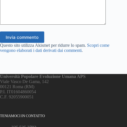
Invia commento
Questo sito utilizza Akismet per ridurre lo spam.
Scopri come
vengono elaborati i dati derivati dai commenti
.
Università Popolare Evoluzione Umana APS
Viale Vasco De Gama, 142
00121 Roma (RM)
P.I. IT01604860054
C.F. 92055900051
TENIAMOCI IN CONTATTO