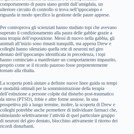
comportamento di paura siano gestiti dall’amigdala, un
ulteriore circuito di controllo si trova nell’ippocampo e
riguarda in modo specifico la gestione delle paure apprese.
Per controprova gli scienziati hanno studiato topi che avevano
superato il condizionamento alla paura delle gabbie grazie a
una terapia dell’esposizione. Messi di nuovo nella gabbia, gli
animali all’inizio sono rimasti tranquilli, ma appena Drew e
colleghi hanno silenziato quella rete di neuroni nel giro
dentato dell’ippocampo identificata in precedenza, i topi
hanno cominciato a manifestare un comportamento impaurito,
proprio come se il ricordo pauroso fosse prepotentemente
tornato alla ribalta.
La scoperta potrà aiutare a definire nuove linee guida su tempi
e modalità ottimali per la somministrazione della terapia
dell’estinzione a persone colpite dal disturbo post-traumatico
da stress (PTSD), fobie e altre forme ansiose. In una
prospettiva più a lungo termine, inoltre, la scoperta di Drew e
colleghi potrebbe anche permettere di individuare farmaci che,
stimolando selettivamente l’attività di quel particolare gruppo
di neuroni del giro dentato, blocchino attivamente il ritorno dei
ricordi disturbanti.