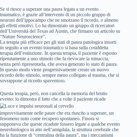
Se si riesce a superare una paura legata a un evento
traumatico, è grazie all’intervento di un piccolo gruppo di
neuroni dell’ippocampo che ne smorzano il ricordo, o almeno
gli effetti emotivi. Lo ha dimostrato un gruppo di ricercatori
dell’Università del Texas ad Austin, che firmano un articolo su
“Nature Neuroscience”.
La terapia più efficace per gli stati di paura patologica insorti
in seguito a un evento traumatico si basa sulla cosiddetta
terapia dell’estinzione. In questa terapia, il paziente è esposto
ripetutamente a uno stimolo che fa rievocare la minaccia,
senza però ripresentarla, che aveva generato lo stato di paura.
In questo modo viene progressivamente creato un nuovo
ricordo dello stimolo, sempre meno collegato al trauma, che si
sovrappone al ricordo spaventoso.
Questa terapia, però, non cancella la memoria del brutto
evento: lo dimostra il fatto che a volte il
paziente ricade
improvvisamente nelle paure che era riuscito a superare, un
fenomeno noto come recupero spontaneo. Finora si
supponeva che queste ricadute fossero legate a qualche evento
neurobiologico in atto nell’amigdala, la struttura cerebrale che
ha la funzione di “centralina della paura”, ma i meccanismi