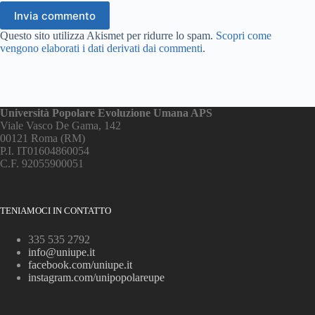
Invia commento
Questo sito utilizza Akismet per ridurre lo spam.
Scopri come
vengono elaborati i dati derivati dai commenti
.
Università Popolare Evoluzione Umana APS
Viale Vasco De Gama, 142
00121 Roma (RM)
P.I. IT01604860054
C.F. 92055900051
TENIAMOCI IN CONTATTO
335 535 2792
info@uniupe.it
facebook.com/uniupe.it
instagram.com/unipopolareupe