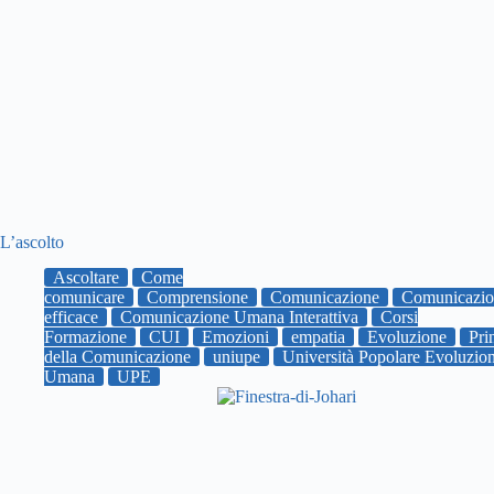
L’ascolto
Ascoltare
Come
comunicare
Comprensione
Comunicazione
Comunicazio
efficace
Comunicazione Umana Interattiva
Corsi
Formazione
CUI
Emozioni
empatia
Evoluzione
Pri
della Comunicazione
uniupe
Università Popolare Evoluzio
Umana
UPE