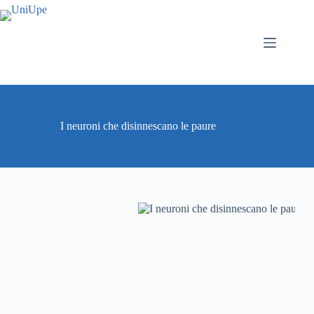
Salta
al
contenuto
I neuroni che disinnescano le paure