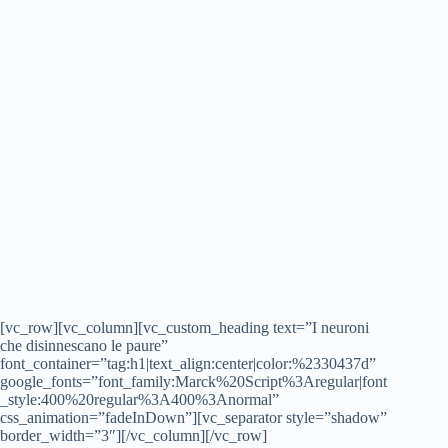
[vc_row][vc_column][vc_custom_heading text=”I neuroni
che disinnescano le paure”
font_container=”tag:h1|text_align:center|color:%2330437d”
google_fonts=”font_family:Marck%20Script%3Aregular|font
_style:400%20regular%3A400%3Anormal”
css_animation=”fadeInDown”][vc_separator style=”shadow”
border_width=”3″][/vc_column][/vc_row]