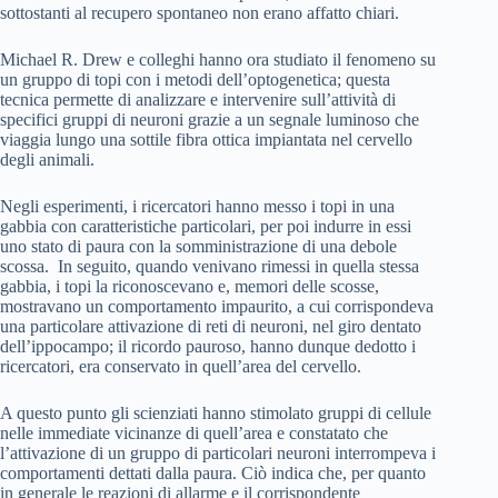
sottostanti al recupero spontaneo non erano affatto chiari.
Michael R. Drew e colleghi hanno ora studiato il fenomeno su
un gruppo di topi con i metodi dell’optogenetica; questa
tecnica permette di analizzare e intervenire sull’attività di
specifici gruppi di neuroni grazie a un segnale luminoso che
viaggia lungo una sottile fibra ottica impiantata nel cervello
degli animali.
Negli esperimenti, i ricercatori hanno messo i topi in una
gabbia con caratteristiche particolari, per poi indurre in essi
uno stato di paura con la somministrazione di una debole
scossa. In seguito, quando venivano rimessi in quella stessa
gabbia, i topi la riconoscevano e, memori delle scosse,
mostravano un comportamento impaurito, a cui corrispondeva
una particolare attivazione di reti di neuroni, nel giro dentato
dell’ippocampo; il ricordo pauroso, hanno dunque dedotto i
ricercatori, era conservato in quell’area del cervello.
A questo punto gli scienziati hanno stimolato gruppi di cellule
nelle immediate vicinanze di quell’area e constatato che
l’attivazione di un gruppo di particolari neuroni interrompeva i
comportamenti dettati dalla paura. Ciò indica che, per quanto
in generale le reazioni di allarme e il corrispondente