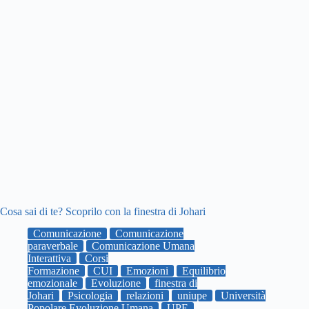
Cosa sai di te? Scoprilo con la finestra di Johari
Comunicazione
Comunicazione
paraverbale
Comunicazione Umana
Interattiva
Corsi
Formazione
CUI
Emozioni
Equilibrio
emozionale
Evoluzione
finestra di
Johari
Psicologia
relazioni
uniupe
Università
Popolare Evoluzione Umana
UPE