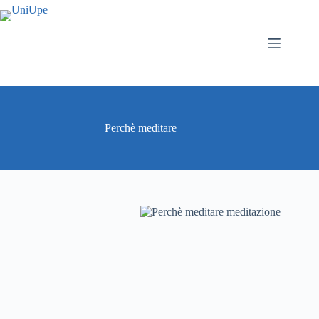
Salta
al
contenuto
Perchè meditare