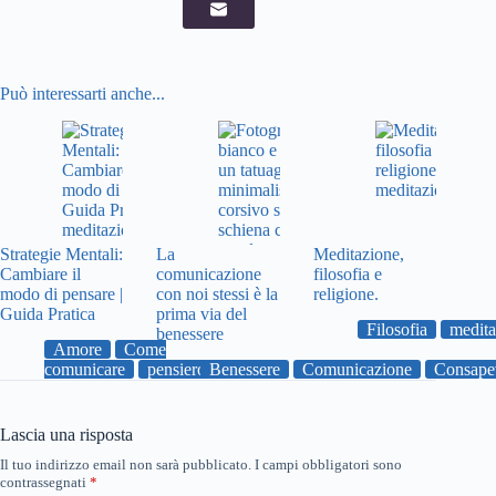
Può interessarti anche...
Strategie Mentali:
La
Meditazione,
Cambiare il
comunicazione
filosofia e
modo di pensare |
con noi stessi è la
religione.
Guida Pratica
prima via del
Filosofia
medita
benessere
Amore
Come
comunicare
pensiero
Benessere
Comunicazione
Consape
Lascia una risposta
Il tuo indirizzo email non sarà pubblicato.
I campi obbligatori sono
contrassegnati
*