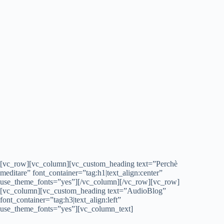
[vc_row][vc_column][vc_custom_heading text=”Perchè
meditare” font_container=”tag:h1|text_align:center”
use_theme_fonts=”yes”][/vc_column][/vc_row][vc_row]
[vc_column][vc_custom_heading text=”AudioBlog”
font_container=”tag:h3|text_align:left”
use_theme_fonts=”yes”][vc_column_text]