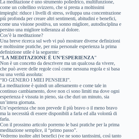
La meditazione è uno strumento poliedrico, multifunzione,
come un coltellino svizzero, che si presta a moltissimi
impieghi: riduce i livelli di stress, sviluppa una concentrazione
più profonda per creare altri sentimenti, abitudini e benefici,
come una visione positiva, un sonno migliore, autodisciplina e
persino una migliore tolleranza al dolore.
Cos’è la meditazione?
Una breve ricerca sul web vi può mostrare diverse definizioni
e moltissime pratiche, per mia personale esperienza la prima
definizione utile è la seguente:
“
LA MEDITAZIONE È UN’ESPERIENZA
”
Non è un concetto da descrivere ma un qualcosa da vivere,
che può avere delle regole così come nessuna regola e si basa
su una verità assoluta:
“IO GENERO I MIEI PENSIERI”.
La meditazione è quindi un allenamento e come tale in
continuo cambiamento, dove non ci sono limiti ma dove ogni
esperienza è vissuta in pieno, sia che duri un minuto, sia
un’intera giornata.
Un’esperienza che non prevede il più bravo o il meno bravo
ma la necessità di essere disponibili a farla ed alla volontà di
farla.
Con il prossimo articolo porremo le basi pratiche per la prima
meditazione semplice, il “primo passo”.
Vedremo inoltre altri benefici (ve ne sono tantissimi, così tanto