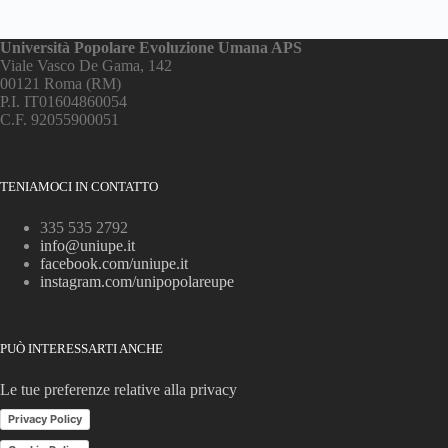
Università Popolare Evoluzione Umana APS
Viale Vasco De Gama, 142
00121 Roma (RM)
P.I. IT01604860054
C.F. 92055900051
TENIAMOCI IN CONTATTO
335 535 2792
info@uniupe.it
facebook.com/uniupe.it
instagram.com/unipopolareupe
PUÒ INTERESSARTI ANCHE
Le tue preferenze relative alla privacy
Privacy Policy