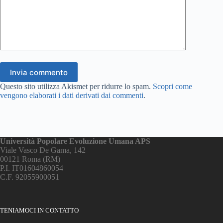
Invia commento
Questo sito utilizza Akismet per ridurre lo spam.
Scopri come
vengono elaborati i dati derivati dai commenti
.
Università Popolare Evoluzione Umana APS
Viale Vasco De Gama, 142
00121 Roma (RM)
P.I. IT01604860054
C.F. 92055900051
TENIAMOCI IN CONTATTO