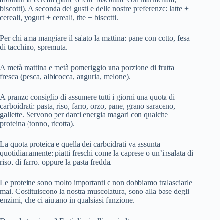
biscotti). A seconda dei gusti e delle nostre preferenze: latte +
cereali, yogurt + cereali, the + biscotti.
Per chi ama mangiare il salato la mattina: pane con cotto, fesa
di tacchino, spremuta.
A metà mattina e metà pomeriggio una porzione di frutta
fresca (pesca, albicocca, anguria, melone).
A pranzo consiglio di assumere tutti i giorni una quota di
carboidrati: pasta, riso, farro, orzo, pane, grano saraceno,
gallette. Servono per darci energia magari con qualche
proteina (tonno, ricotta).
La quota proteica e quella dei carboidrati va assunta
quotidianamente: piatti freschi come la caprese o un’insalata di
riso, di farro, oppure la pasta fredda.
Le proteine sono molto importanti e non dobbiamo tralasciarle
mai. Costituiscono la nostra muscolatura, sono alla base degli
enzimi, che ci aiutano in qualsiasi funzione.