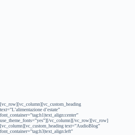
[vc_row][vc_column][vc_custom_heading
text=”L’alimentazione d’estate”
font_container=”tag:h1|text_align:center”
use_theme_fonts=”yes”][/vc_column][/vc_row][vc_row]
[vc_column][vc_custom_heading text=”AudioBlog”
font_container=”tag:h3|text_align:left”