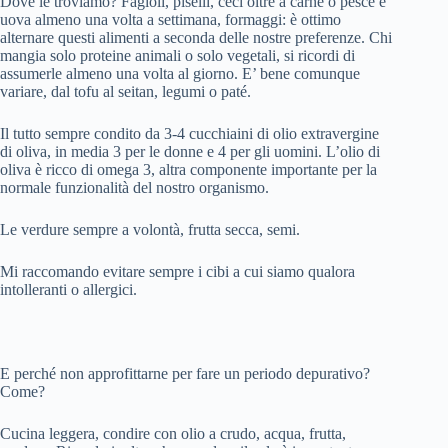
Dove le troviamo? Fagioli, piselli, ceci oltre a carne o pesce e
uova almeno una volta a settimana, formaggi: è ottimo
alternare questi alimenti a seconda delle nostre preferenze. Chi
mangia solo proteine animali o solo vegetali, si ricordi di
assumerle almeno una volta al giorno. E’ bene comunque
variare, dal tofu al seitan, legumi o paté.
Il tutto sempre condito da 3-4 cucchiaini di olio extravergine
di oliva, in media 3 per le donne e 4 per gli uomini. L’olio di
oliva è ricco di omega 3, altra componente importante per la
normale funzionalità del nostro organismo.
Le verdure sempre a volontà, frutta secca, semi.
Mi raccomando evitare sempre i cibi a cui siamo qualora
intolleranti o allergici.
E perché non approfittarne per fare un periodo depurativo?
Come?
Cucina leggera, condire con olio a crudo, acqua, frutta,