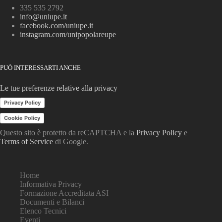
335 535 2792
info@uniupe.it
facebook.com/uniupe.it
instagram.com/unipopolareupe
PUÒ INTERESSARTI ANCHE
Le tue preferenze relative alla privacy
Privacy Policy
Cookie Policy
Questo sito è protetto da reCAPTCHA e la
Privacy Policy
e
Terms of Service
di Google.
Home
Informativa Privacy
Formazione Accreditata ASI
Documenti e Bilanci
Elenco Tecnici
Eventi