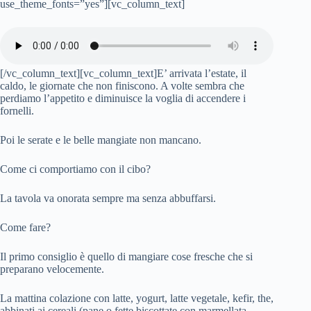
use_theme_fonts=”yes”][vc_column_text]
[/vc_column_text][vc_column_text]E’ arrivata l’estate, il
caldo, le giornate che non finiscono. A volte sembra che
perdiamo l’appetito e diminuisce la voglia di accendere i
fornelli.
Poi le serate e le belle mangiate non mancano.
Come ci comportiamo con il cibo?
La tavola va onorata sempre ma senza abbuffarsi.
Come fare?
Il primo consiglio è quello di mangiare cose fresche che si
preparano velocemente.
La mattina colazione con latte, yogurt, latte vegetale, kefir, the,
abbinati ai cereali (pane o fette biscottate con marmellata,