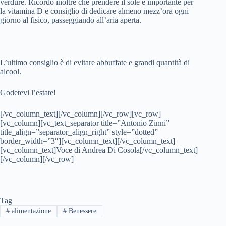
verdure. Ricordo inoltre che prendere il sole è importante per
la vitamina D e consiglio di dedicare almeno mezz’ora ogni
giorno al fisico, passeggiando all’aria aperta.
L’ultimo consiglio è di evitare abbuffate e grandi quantità di
alcool.
Godetevi l’estate!
[/vc_column_text][/vc_column][/vc_row][vc_row]
[vc_column][vc_text_separator title=”Antonio Zinni”
title_align=”separator_align_right” style=”dotted”
border_width=”3″][vc_column_text][/vc_column_text]
[vc_column_text]Voce di Andrea Di Cosola[/vc_column_text]
[/vc_column][/vc_row]
Tag
#
alimentazione
#
Benessere