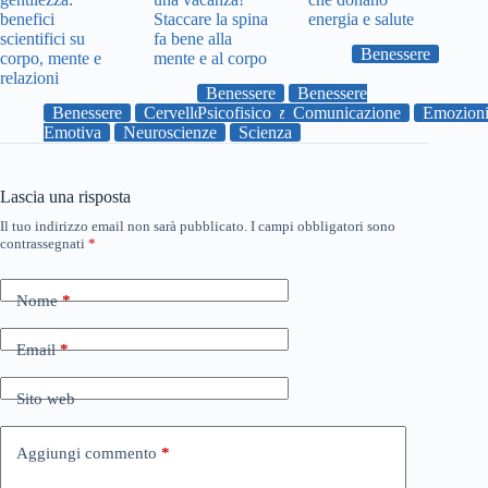
benefici
Staccare la spina
energia e salute
scientifici su
fa bene alla
Benessere
corpo, mente e
mente e al corpo
relazioni
Benessere
Benessere
Benessere
Cervello
Psicofisico
gentilezza
Comunicazione
Intelligenza
Emozion
Emotiva
Neuroscienze
Scienza
Lascia una risposta
Il tuo indirizzo email non sarà pubblicato.
I campi obbligatori sono
contrassegnati
*
Nome
*
Email
*
Sito web
Aggiungi commento
*