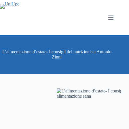
Salta
al
contenuto
L’alimentazione d’estate- I consigli del nutrizionista Antonio
Zinni