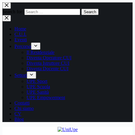
Salta
al
Search for:
Search
contenuto
Home
C.U.I.
Eventi
Percorso
Il Residenziale
Diventa Operatore CUI
Diventa Istruttore CUI
Diventa Docente CUI
Settori
UPE Sport
UPE Scuola
UPE Sanità
UPE Empowerment
Contatti
Chi siamo
CV
Blog