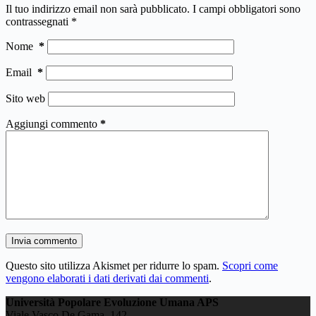
Il tuo indirizzo email non sarà pubblicato.
I campi obbligatori sono
contrassegnati
*
Nome
*
Email
*
Sito web
Aggiungi commento
*
Invia commento
Questo sito utilizza Akismet per ridurre lo spam.
Scopri come
vengono elaborati i dati derivati dai commenti
.
Università Popolare Evoluzione Umana APS
Viale Vasco De Gama, 142