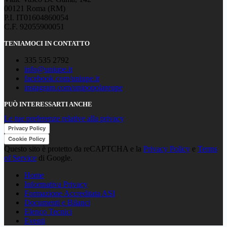
00121 Roma (RM)
P.I. IT01604860054
C.F. 92055900051
TENIAMOCI IN CONTATTO
335 535 2792
info@uniupe.it
facebook.com/uniupe.it
instagram.com/unipopolareupe
PUÒ INTERESSARTI ANCHE
Le tue preferenze relative alla privacy
Privacy Policy
Cookie Policy
Questo sito è protetto da reCAPTCHA e la
Privacy Policy
e
Terms
of Service
di Google.
Home
Informativa Privacy
Formazione Accreditata ASI
Documenti e Bilanci
Elenco Tecnici
Eventi