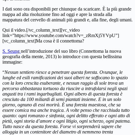
I dati sono ora disponibili per chiunque da scaricare. È la più grande
mappa ad alta risoluzione fino ad oggi e apre la strada alla
mappatura del cervello di animali più grandi e, alla fine, degli umani.
Qui il video.[/vc_column_text][vc_video
link=”https://www.youtube.com/watch?v=_zRmXj5YVpU”]
[vc_column_text]Ma cosa è il connettoma?
S. Seung
nell’introduzione del suo libro (Connettoma la nuova
geografia della mente, 2013) lo introduce con questa bellissima
immagine:
“
Nessun sentiero riesce a penetrare questa foresta. Ovunque, le
lunghe ed esili ramificazioni dei suoi alberi ne soffocano lo spazio
con la loro crescita esuberante, e nessun raggio di sole trova un
percorso abbastanza tortuoso da riuscire a intrufolarsi negli spazi
angusti tra i rami ingarbugliati. Ogni albero di questa foresta è
cresciuto da 100 miliardi di semi piantati insieme. E in un solo
giorno, ognuno di essi morirà. È una foresta maestosa, che sa
essere comica ma anche tragica. A volte penso che racchiuda tutto
quanto: ogni romanzo e sinfonia, ogni delitto efferato e ogni atto di
pietà, ogni storia d’amore e ogni litigio, ogni scherzo, ogni patema.
Tutto nasce da questa foresta. Forse vi sorprenderà sapere che
alloggia in un contenitore del diametro di nemmeno trenta