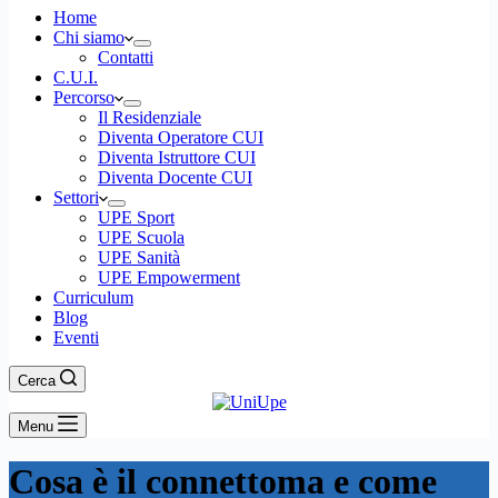
Home
Chi siamo
Contatti
C.U.I.
Percorso
Il Residenziale
Diventa Operatore CUI
Diventa Istruttore CUI
Diventa Docente CUI
Settori
UPE Sport
UPE Scuola
UPE Sanità
UPE Empowerment
Curriculum
Blog
Eventi
Cerca
Menu
Cosa è il connettoma e come