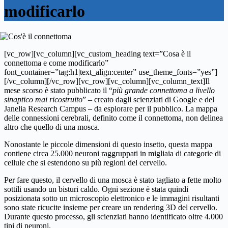
modificarlo
[vc_row][vc_column][vc_custom_heading text=”Cosa è il
connettoma e come modificarlo”
font_container=”tag:h1|text_align:center” use_theme_fonts=”yes”]
[/vc_column][/vc_row][vc_row][vc_column][vc_column_text]Il
mese scorso è stato pubblicato il “
più grande conne
t
toma a livello
sinaptico mai ricostruito
” – creato dagli scienziati di Google e del
Janelia Research Campus – da esplorare per il pubblico. La mappa
delle connessioni cerebrali, definito come il connettoma, non delinea
altro che quello di una mosca.
Nonostante le piccole dimensioni di questo insetto, questa mappa
contiene circa 25.000 neuroni raggruppati in migliaia di categorie di
cellule che si estendono su più regioni del cervello.
Per fare questo, il cervello di una mosca è stato tagliato a fette molto
sottili usando un bisturi caldo. Ogni sezione è stata quindi
posizionata sotto un microscopio elettronico e le immagini risultanti
sono state ricucite insieme per creare un rendering 3D del cervello.
Durante questo processo, gli scienziati hanno identificato oltre 4.000
tipi di neuroni.