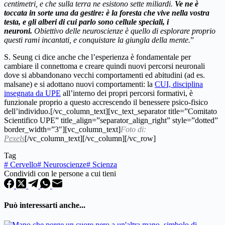
centimetri, e che sulla terra ne esistono sette miliardi.
Ve ne è
toccata in sorte una da gestire: è la foresta che vive nella vostra
testa, e gli alberi di cui parlo sono cellule speciali, i
neuroni.
Obiettivo delle neuroscienze è quello di esplorare proprio
questi rami incantati, e conquistare la giungla della mente.
”
S. Seung ci dice anche che l’esperienza è fondamentale per
cambiare il connettoma e creare quindi nuovi percorsi neuronali
dove si abbandonano vecchi comportamenti ed abitudini (ad es.
malsane) e si adottano nuovi comportamenti: la
CUI, disciplina
insegnata da UPE
all’interno dei propri percorsi formativi, è
funzionale proprio a questo accrescendo il benessere psico-fisico
dell’individuo.[/vc_column_text][vc_text_separator title=”Comitato
Scientifico UPE” title_align=”separator_align_right” style=”dotted”
border_width=”3″][vc_column_text]
Foto di:
Pexels
[/vc_column_text][/vc_column][/vc_row]
Tag
#
Cervello
#
Neuroscienze
#
Scienza
Condividi con le persone a cui tieni
Può interessarti anche...