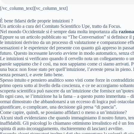
[/vc_column_text][vc_column_text]
È bene fidarsi delle proprie intuizioni ?
Un articolo a cura del Comitato Scientifico Upe, tratto da Focus.
Nel mondo Occidentale si è sempre data molta importanza alla
raziona
Eppure su un articolo pubblicato su “The Conversation” si definisce il p
le intuizioni derivino da un processo di valutazione e comparazione effe
sensazioni e le esperienze del presente con quanto già appreso in passat
futuro. Questo incessante lavorio avviene in modo automatico, senza c
Le intuizioni si verificano quando il cervello nota un collegamento o un
parole sappiamo che è così, ma non sappiamo come ci siamo arrivati. Per
una buca: non fosse stato per quell’intuizione, l’avreste presa in pieno.
senza pensarci, e avete fatto bene.
Spesso intuito e pensiero analitico sono visti come forze in contraddizio
primo opera sotto al livello della coscienza, e ce ne accorgiamo soltant
scoperta scientifica può nascere da un’intuizione che fornisce un’ipotesi 
In ogni caso, se l’intuizione ha la fama – a questo punto immeritata – 
ormai dimostrato che abbandonarsi a un eccesso di logica può ostacolare i
giustificare, o complicare, una decisione già presa “di pancia”.
Come capire, quindi, se possiamo affidarci o meno a un’intuizione?
Alcuni studi evidenziano che quando immaginiamo il nostro futuro, tendia
inaffidabili. Gli psicologi lo chiamano ottimismo irrealistico ed è un fe
spinta di auto-incoraggiamento, rischieremmo di lasciarci avvilire.
Secondo alcuni ricercatori inoltre i dati che supportano la volontà di ci