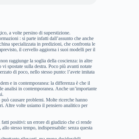
co, a volte persino di superstizione.
mazioni : si parte infatti dall’assunto che anche
hina specializzata in predizioni, che confronta le
revisto, il cervello aggiorna i suoi modelli per il
non raggiunge la soglia della coscienza: in altre
i spostate sulla destra. Poco più avanti notate
erzato di poco, nello stesso punto: l’avete imitata
andem e in contemporanea: la differenza è che il
 alle analisi in contemporanea. Anche un’importante
i.
nto può causare problemi. Molte ricerche hanno
. Altre volte usiamo il pensiero analitico per
tti positivi: un errore di giudizio che ci rende
, allo stesso tempo, indispensabile: senza questa
altrettanto rilevanti, ma meno desiderabili.