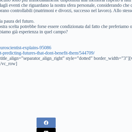
 dagli eventi che riguardano la nostra sfera personale, considerando che 
ano controllabili (matrimoni e divorzi, successo nel lavoro). Allo stes
a paura del futuro.
ostra scelta potrebbe forse essere condizionata dal fatto che preferiam
bbiamo già esperienza in quel campo?
uroscientist-
explains-95086
-predicting-
futures-that-dont-benefit-
them/544709/
 title_align=”separator_align_right” style=”dotted” border_width=”3″
[/vc_row]