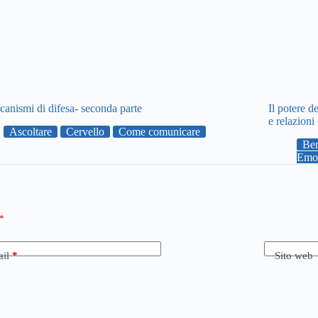
canismi di difesa- seconda parte
Il potere d
e relazioni
Ascoltare
Cervello
Come comunicare
Ben
Emo
*
il
*
Sito web