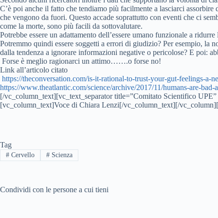
C’è poi anche il fatto che tendiamo più facilmente a lasciarci assorbire
che vengono da fuori. Questo accade soprattutto con eventi che ci sembr
come la morte, sono più facili da sottovalutare.
Potrebbe essere un adattamento dell’essere umano funzionale a ridurre l
Potremmo quindi essere soggetti a errori di giudizio? Per esempio, la n
dalla tendenza a ignorare informazioni negative o pericolose? E poi: a
Forse è meglio ragionarci un attimo…….o forse no!
Link all’articolo citato
https://theconversation.com/
is-it-rational-to-trust-your-
gut-feelings-a-ne
https://www.theatlantic.com/
science/archive/2017/11/
humans-are-bad-at
[/vc_column_text][vc_text_separator title=”Comitato Scientifico UPE”
[vc_column_text]Voce di Chiara Lenzi[/vc_column_text][/vc_column]
Tag
#
Cervello
#
Scienza
Condividi con le persone a cui tieni