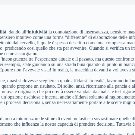
lità
, dando all
‘intuitività
la connotazione di insensatezza, pensiero magi
ensiero intuitivo come una forma “differente” di elaborazione delle infor
ttuato dal cervello, il quale è spesso descritto come una complessa macc
o, predicendo così quello che sta per avvenire. Quando si verifica un imp
he ce ne accorgiamo.
’incongruenza tra l’esperienza attuale e il passato, ma questo confronto 
 esempio, state guidando su una strada buia quando di punto in bianco v
 Eppure non l’avevate vista! In realtà, la macchina davanti a voi aveva st
ne, quasi si dovesse scegliere a quale affidarsi. In realtà, lavorano in t
o quando propone un risultato. Di solito, anzi, ricorriamo alla pancia e
nuova e originale, che poi dovrà essere validata da analisi e test rigoros
di un’opzione rischiosa e incerta, anche affidarsi soltanto al ragioname
 processi decisionali, senza necessariamente portare alle scelte migliori
mo a minimizzare le stime di eventi nefasti e a sovrastimare quelle di fa
nomeno che influenza la nostra capacità di prendere decisioni. Tuttavia è
ascuno sono più immediatamente disponibili alla memoria rispetto a fatti 