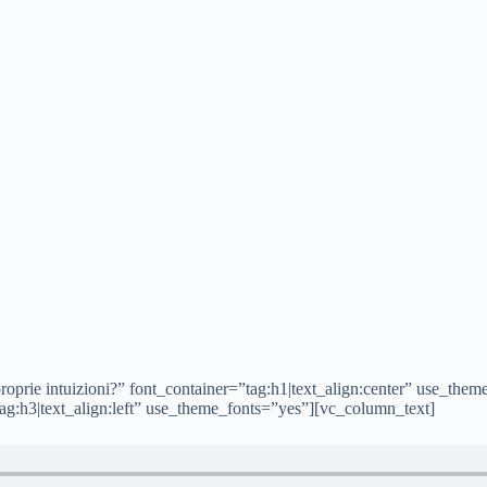
roprie intuizioni?” font_container=”tag:h1|text_align:center” use_th
:h3|text_align:left” use_theme_fonts=”yes”][vc_column_text]