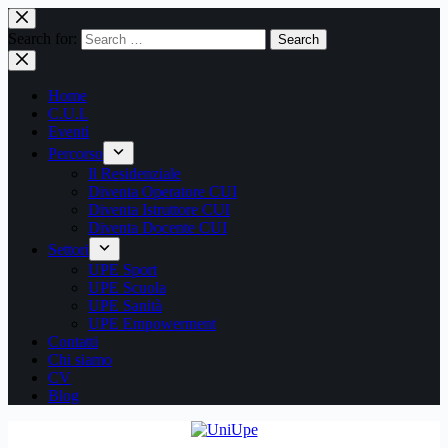
Search for:
Search
Home
C.U.I.
Eventi
Percorso
Il Residenziale
Diventa Operatore CUI
Diventa Istruttore CUI
Diventa Docente CUI
Settori
UPE Sport
UPE Scuola
UPE Sanità
UPE Empowerment
Contatti
Chi siamo
CV
Blog