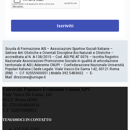
Iscriviti
Scuola di Formazione ASI – Associazioni Sportive Sociali Italiane –
Settore Arti Olistiche e Orientali Discipline Bio Naturali e Olistiche –
accreditata al N. A-138/2015 – Cod. ASI PIE-AT 0076 – Iscritta Registro
Nazionale Associazioni Promozione Sociale in qualità di articolazione
territoriale di ASI | Aderente CNUPI – Confederazione Nazionale Università
Popolari Italiane | Sede Legale: Viale Vasco De Gama 142, 00121 Roma
(RM) – C.F. 92055900051 | Mobile 392 5483602 – E-
Mail: direzione@uniupe.it
Università Popolare Evoluzione Umana APS
Viale Vasco De Gama, 142
00121 Roma (RM)
P.I. IT01604860054
C.F. 92055900051
TENIAMOCI IN CONTATTO
335 535 2792