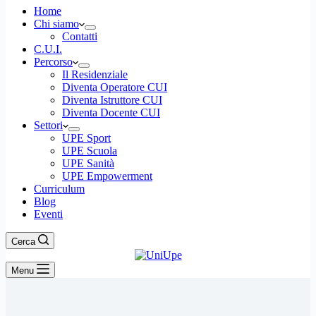
Home
Chi siamo
Contatti
C.U.I.
Percorso
Il Residenziale
Diventa Operatore CUI
Diventa Istruttore CUI
Diventa Docente CUI
Settori
UPE Sport
UPE Scuola
UPE Sanità
UPE Empowerment
Curriculum
Blog
Eventi
Cerca
Menu