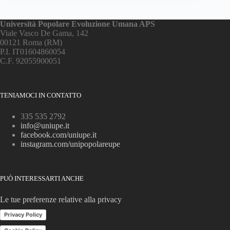
Università Popolare Evoluzione Umana APS
Viale Vasco De Gama, 142
00121 Roma (RM)
P.I. IT01604860054
C.F. 92055900051
TENIAMOCI IN CONTATTO
335 535 2792
info@uniupe.it
facebook.com/uniupe.it
instagram.com/unipopolareupe
PUÒ INTERESSARTI ANCHE
Le tue preferenze relative alla privacy
Privacy Policy