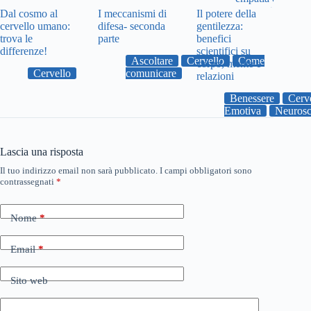
Dal cosmo al
I meccanismi di
Il potere della
cervello umano:
difesa- seconda
gentilezza:
trova le
parte
benefici
differenze!
scientifici su
Ascoltare
Cervello
Come
corpo, mente e
Cervello
comunicare
relazioni
Benessere
Cerv
Emotiva
Neurosc
Lascia una risposta
Il tuo indirizzo email non sarà pubblicato.
I campi obbligatori sono
contrassegnati
*
Nome
*
Email
*
Sito web