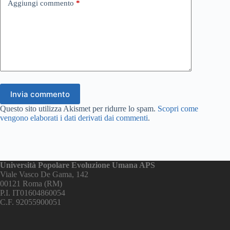
Aggiungi commento
*
Invia commento
Questo sito utilizza Akismet per ridurre lo spam.
Scopri come
vengono elaborati i dati derivati dai commenti
.
Università Popolare Evoluzione Umana APS
Viale Vasco De Gama, 142
00121 Roma (RM)
P.I. IT01604860054
C.F. 92055900051