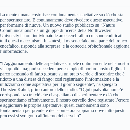
La mente umana costruisce continuamente aspettative su ciò che sta
per sperimentare. E continuamente deve rivedere queste aspettative,
per formarne di nuove. Un nuovo studio pubblicato su “Nature
Communications”
da un gruppo di ricerca della Northwestern
University ha ora individuato le aree cerebrali in cui sono codificati
tutti questi meccanismi. In sintesi, il mesencefalo, una parte del tronco
encefalico, risponde alla sorpresa, e la corteccia orbitofrontale aggiorna
l’informazione.
“L’aggiornamento delle aspettative si ripete continuamente nella nostra
vita quotidiana; può succedere per esempio di portare nostro figlio al
parco pensando di farlo giocare su un prato verde e di scoprire che è
ridotto a una distesa di fango: così registriamo l’informazione e la
utilizziamo come aspettativa per il giorno seguente”, ha spiegato
Thorsten Kahnt, primo autore dello studio. “Ogni qualvolta non c’è
corrispondenza tra ciò che ci aspettiamo di sperimentare e ciò che
sperimentiamo effettivamente, il nostro cervello deve registrare l’errore
e aggiornare le proprie aspettative: questi cambiamenti sono
fondamentali per prendere decisioni e ora sappiamo dove tutti questi
processi si svolgono all’interno del cervello”.