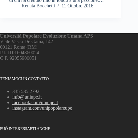
di chi ha creduto fino in fondo a una passione,…
Renata Bocchetti
11 Ottobre 2016
Università Popolare Evoluzione Umana APS
Viale Vasco De Gama, 142
00121 Roma (RM)
P.I. IT01604860054
C.F. 92055900051
TENIAMOCI IN CONTATTO
335 535 2792
info@uniupe.it
facebook.com/uniupe.it
instagram.com/unipopolareupe
PUÒ INTERESSARTI ANCHE