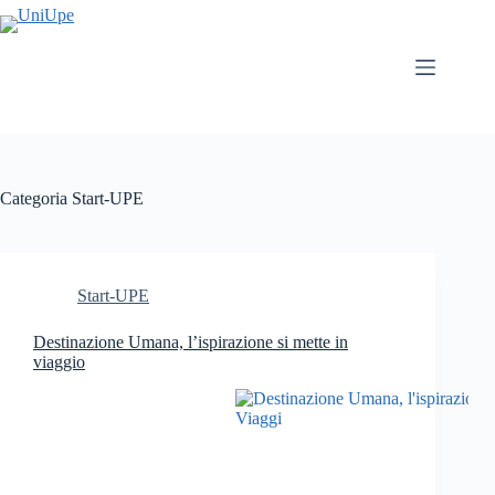
Salta
al
contenuto
Categoria
Start-UPE
Start-UPE
Destinazione Umana, l’ispirazione si mette in
viaggio